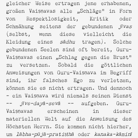
gleicher Weise ertragen jene erhabenen,
großen Vaiṣṇavas alle „Schläge“ in Form
von Respektlosigkeit, Kritik oder
Schmähung seitens der gebundenen
jīvas
(selbst, wenn diese vielleicht die
Kleidung eines
sādhu
tragen). Solche
gebundenen Seelen sind oft bereit, Guru-
Vaiṣṇavas einen „Schlag gegen die Brust“
zu versetzen. Sobald die göttlichen
Anweisungen von Guru-Vaiṣṇava im Begriff
sind, ihr falsches Ego zu verletzen,
können sie es nicht ertragen. Und dennoch
– ein Vaiṣṇava wird niemals seinen Dienst
--
jīve-dayā-sevā
-- aufgeben. Guru-
Vaiṣṇavas erscheinen in dieser
materiellen Welt auf die Anweisung des
Höchsten Herrn. Sie kommen nicht hierher,
um
lābha-pūjā-pratiṣṭhā
oder
kanaka-kāminī