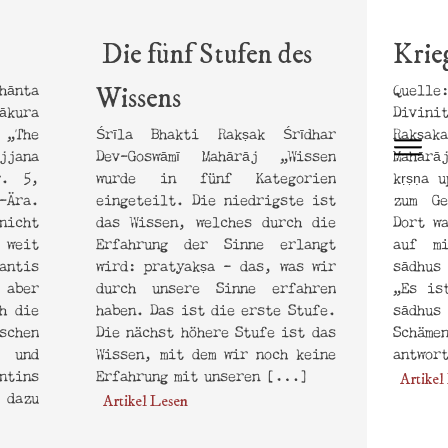
Die fünf Stufen des
Krie
hānta
Quell
Wissens
ākura
Divin
 „The
Śrīla Bhakti Rakṣak Śrīdhar
Rakṣak
jjana
Dev-Goswāmī Mahārāj „Wissen
Mahārā
r. 5,
wurde in fünf Kategorien
kṛṣṇa 
-Ära.
eingeteilt. Die niedrigste ist
zum Ge
icht
das Wissen, welches durch die
Dort w
 weit
Erfahrung der Sinne erlangt
auf m
antis
wird: pratyakṣa – das, was wir
sādhus
 aber
durch unsere Sinne erfahren
„Es is
h die
haben. Das ist die erste Stufe.
sādhus
chen
Die nächst höhere Stufe ist das
Schäme
 und
Wissen, mit dem wir noch keine
antwor
ntins
Erfahrung mit unseren […]
Artikel
 dazu
Artikel Lesen