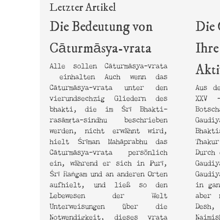
Letzter Artikel
Die Bedeutung von
Die 
Cāturmāsya-vrata
Ihre
Alle sollen Cāturmāsya-vrata
Akti
einhalten Auch wenn das
Cāturmāsya-vrata unter den
Aus d
vierundsechzig Gliedern des
XXV –
bhakti, die im Śrī Bhakti–
Botsc
rasāmṛta-sindhu beschrieben
Gaudiy
werden, nicht erwähnt wird,
Bhakt
hielt Śrīman Mahāprabhu das
Thaku
Cāturmāsya-vrata persönlich
Durch 
ein, während er sich in Purī,
Gaudiy
Śrī Raṅgam und an anderen Orten
Gaudi
aufhielt, und ließ so den
in gan
Lebewesen der Welt
aber 
Unterweisungen über die
Desh,
Notwendigkeit, dieses vrata
Naimi