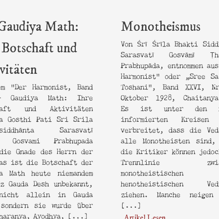
Gaudiya Math:
Monotheismus
Von Śrī Śrīla Bhakti Sidd
 Botschaft und
Sarasvatī Gosvāmī Ṭh
Prabhupāda, entnommen aus
vitäten
Harmonist“ oder „Sree Sa
em “Der Harmonist, Band
Toshani“, Band XXVI, N
 Gaudiya Math: Ihre
Oktober 1928, Chaitanya
haft und Aktivitäten
Es ist unter den n
a Gosthi Pati Sri Srila
informierten Kreisen
isiddhānta Sarasvatī
verbreitet, dass die Ved
r Gosvami Prabhupada
alle Monotheisten sind,
die Gnade des Herrn der
die Kritiker können jedoc
as ist die Botschaft der
Trennlinie zwis
ya Math heute niemandem
monotheistischen
z Gauda Desh unbekannt,
henotheistischen Vedâ
nicht allein in Gauda
ziehen. Manche neigen
 sondern sie wurde über
[…]
sharanya, Ayodhya, […]
Artikel Lesen