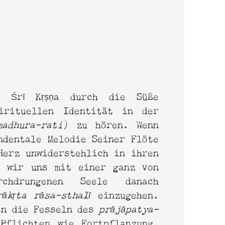
 Śrī Kṛṣṇa durch die Süße
irituellen Identität in der
madhura-rati
) zu hören. Wenn
ndentale Melodie Seiner Flöte
Herz unwiderstehlich in ihren
n wir uns mit einer ganz von
hdrungenen Seele danach
rākṛta rāsa-sthalī
einzugehen.
en die Fesseln des
prājāpatya-
Pflichten wie Fortpflanzung,