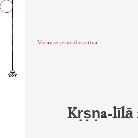
Vaisnavi pratistha-tattva
Onlinbücher
Textbilder
Sarasv
Der H
Videos
Chait
Startseite
Kṛṣṇa-līlā i
Sarasv
Upade
Study Guide
Harik