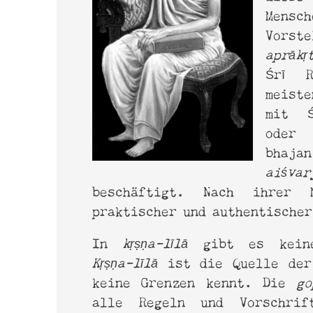
Mensc
Vors
aprākṛ
Śrī R
meist
mit Ś
oder 
bhaja
aiśvar
beschäftigt. Nach ihrer 
praktischer und authentischer
In
kṛṣṇa-līlā
gibt es keine 
Kṛṣṇa-līlā
ist die Quelle der
keine Grenzen kennt. Die
go
alle Regeln und Vorschrif