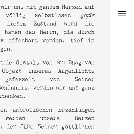
 wir uns mit ganzem Herzen auf
völlig selbstlosen
gopīs
n diesem Zustand wird die
r Namen des Herrn, die durch
us offenbart werden, tief in
ngen.
rnde Gestalt von Śrī Bhagavān
Objekt unseres Augenlichts
 gefesselt von Seiner
Schönheit, werden wir uns ganz
ersenken.
en ambrosischen Erzählungen
werden unsere Herzen
n der Süße Seiner göttlichen
ezogen. Die unreinen,