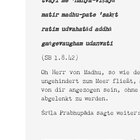
matir madhu-pate 'sakṛt
ratim udvahatād addhā
gaṅgevaugham udanvati
(SB 1.8.42)
Oh Herr von Madhu, so wie d
ungehindert zum Meer fließt, 
von dir angezogen sein, ohne
abgelenkt zu werden.
Śrīla Prabhupāda sagte weiter