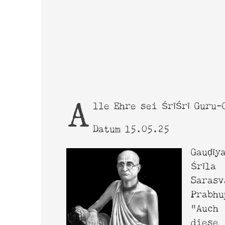
Online-Magazin
Srima
Alle Ehre sei ŚrīŚrī Guru-
Datum 15.05.25
haribol@derharmonist.de
Gauḍī
www.shyamdasbaba.com
Śrīla
www.sadananda.com
Sarasv
Prabh
“Auch
dies