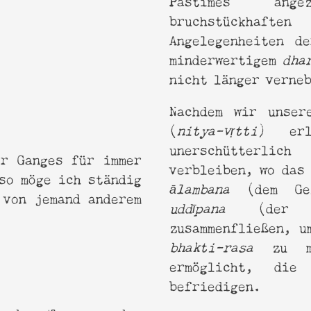
bruchstückhaf
Angelegenheiten d
minderwertigem
dha
nicht länger verne
Nachdem wir unser
(
nitya-vṛtti
) erl
unerschütterlic
er Ganges für immer
verbleiben, wo das
so möge ich ständig
ālambana
(dem Gel
 von jemand anderem
uddīpana
(der An
zusammenfließen, u
bhakti-rasa
zu ma
:
ermöglicht, di
befriedigen.