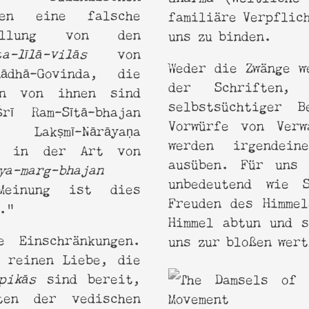
hen eine falsche
familiäre Verpflic
tellung von den
uns zu binden.
ta-līlā-vilās
von
Weder die Zwänge w
ādhā-Govinda, die
der Schriften, k
en von ihnen sind
selbstsüchtiger 
rī Ram-Sītā-bhajan
Vorwürfe von Verw
Lakṣmī-Nārāyaṇa
werden irgendein
n in der Art von
ausüben. Für uns 
ya-marg-bhajan
unbedeutend wie 
Meinung ist dies
Freuden des Himmel
.“
Himmel abtun und s
Einschränkungen.
uns zur bloßen wer
 reinen Liebe, die
pikās
sind bereit,
ten der vedischen