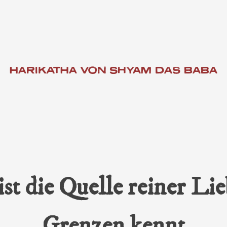
HARIKATHA VON SHYAM DAS BABA
ati Thakur & Seine Schüler
armonist
anya Bhagavat
st die Quelle reiner Lie
ati Texte
sh
Grenzen kennt
atha von Shyam das Baba