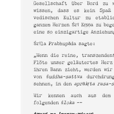
Gesellschaft über Bord zu 
wissen, dass es kein Spaß
vedischen Kultur zu etabli
ganzem Herzen Śrī Kṛṣṇa zu be
eine so einzigartige Anziehun
Śrīla Prabhupāda sagte:
„Wenn die reine, transzenden
Flöte unser geläutertes Herz
ihren Bann zieht, werden wir
von
śuddha-sattva
durchdrung
sehnen, in den
aprākṛta rasa-
Wir kennen auch aus dem 
folgenden
śloka
—
tvayi me 'nanya-viṣayā