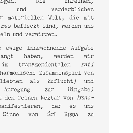
ten und verderblichen
er materiellen Welt, die mit
rmas
befleckt sind, werden uns
beln und verwirren.
e ewige innewohnende Aufgabe
angt haben, werden wir
h im transzendentalen
rati
 harmonische Zusammenspiel von
iebten als Zuflucht) und
regung zur Hingabe)
m den reinen Nektar von
kṛṣṇa-
nifestieren, der es uns
e Sinne von Śrī Kṛṣṇa zu