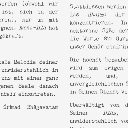
werfen (obwohl wir
Stattdessen werden
 ist, sich in der
das
dharma
der 
eren), nur um mit
konzentrieren. I
gegnen.
Kṛṣṇa-līlā
hat
nektarine Süße de
gskraft.
die Worte Śrī Gur
unser Gehör eindri
Die höchst bezaube
tale Melodie Seiner
wird zum ewigen 
 unwiderstehlich in
werden, und,
 uns mit einer ganz
unvergleichlichen 
enen Seele danach
in Seinen Dienst v
sthali
einzutreten.
Überwältigt von d
Śrīmad Bhāgavatam
Seiner
līlās
, 
unwiderstehlich vo
Pastimes ang