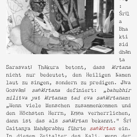
:
Śrīl
a
Bha
kti
sid
dhān
ta
Sarasvatī Ṭhākura betont, dass
kīrtana
nicht nur bedeutet, den Heiligen Namen
laut zu singen, sondern zu predigen. Jīva
Gosvāmī
saṅkīrtana
definiert: „
bahubhir
militva yat kīrtanam tad eva saṅkīrtanam
:
„Wenn viele Menschen zusammenkommen und
den Höchsten Herrn, Kṛṣṇa verherrlichen,
dann ist das als
saṅkīrtan
bekannt.“ Śrī
Caitanya Mahāprabhu führte
saṅkīrtan
ein.
In diesem Zeitalter des Kali, wenn der