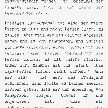
missverstanden werden. Der Höhepunkt der
Hingabe zeigt sich in der Liebe der
Bewohner von Vraja.
Predigen (
saṅkīrtana
) ist also der wahre
Dienst zu Kṛṣṇa und nicht Perlen (
japa
) zu
zählen. Aber weil wir ein Gelübde abgelegt
haben und es von Mahāprabhu und unserem
gurudeva
angeordnet wurde, müssen wir den
Heiligen Namen chanten, während wir die
Perlen zählen; es ist unsere Pflicht.
Unser Guru Mahāraj hat uns gesagt: „Die
Japa
-Perlen sollen nicht darben.“ Wenn
wir also das Werk des Predigens
ausführen, dann sollte es keinen Zweifel
darüber geben, dass wir der Anweisung von
Mahāprabhu folgen. Obwohl Er uns
angewiesen hat, dass wir
einhunderttausend Namen, oder