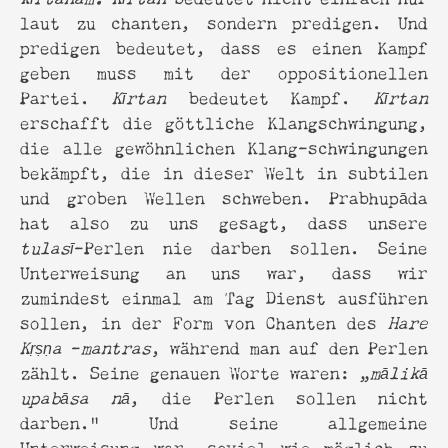
laut zu chanten, sondern predigen. Und
predigen bedeutet, dass es einen Kampf
geben muss mit der oppositionellen
Partei.
Kīrtan
bedeutet Kampf.
Kīrtan
erschafft die göttliche Klangschwingung,
die alle gewöhnlichen Klang-schwingungen
bekämpft, die in dieser Welt in subtilen
und groben Wellen schweben. Prabhupāda
hat also zu uns gesagt, dass unsere
tulasī
-Perlen nie darben sollen. Seine
Unterweisung an uns war, dass wir
zumindest einmal am Tag Dienst ausführen
sollen, in der Form von Chanten des
Hare
Kṛṣṇa
-
mantras
, während man auf den Perlen
zählt. Seine genauen Worte waren: „
m
ā
lik
ā
upab
ā
sa n
ā
, die Perlen sollen nicht
darben.“ Und seine allgemeine
Unterweisung war, soviel wie möglich zu