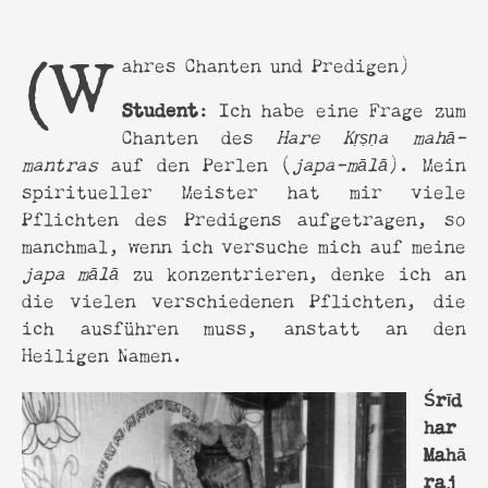
(Wahres Chanten und Predigen)
Student
: Ich habe eine Frage zum
Chanten des
Hare Kṛṣṇa
mahā-
mantras
auf den Perlen (
japa-mālā
). Mein
spiritueller Meister hat mir viele
Pflichten des Predigens aufgetragen, so
manchmal, wenn ich versuche mich auf meine
japa mālā
zu konzentrieren, denke ich an
die vielen verschiedenen Pflichten, die
ich ausführen muss, anstatt an den
Heiligen Namen.
Śrīd
har
Mahā
raj