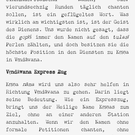
vierundsechzig Runden täglich chanten
sollen, ist ein geflügeltes Wort. Was
wirklich am wichtigsten ist, ist der Geist
des Dienens. Uns wurde nicht gesagt, dass
die
gopīś
immer den Namen auf den
tulasī
Perlen zählten, und doch besitzen sie die
höchste Position in den Diensten zu Kṛṣṇa
in Vṛndāvana.
Vṛndāvana Express Zug
Kṛṣṇa
nāma
wird uns also sehr helfen in
Richtung Vṛndāvana zu gehen. Darin liegt
seine Bedeutung. Wie ein Expresszug,
bringt uns der Heilige Name Kṛṣṇas zum
Ziel, ohne an einer anderen Station
anzuhalten. Wenn wir den Namen ohne
formale Petitionen chanten, ohne