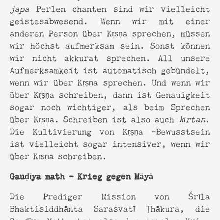
japa
Perlen chanten sind wir vielleicht
geistesabwesend. Wenn wir mit einer
anderen Person über Kṛṣṇa sprechen, müssen
wir höchst aufmerksam sein. Sonst können
wir nicht akkurat sprechen. All unsere
Aufmerksamkeit ist automatisch gebündelt,
wenn wir über Kṛṣṇa sprechen. Und wenn wir
über Kṛṣṇa schreiben, dann ist Genauigkeit
sogar noch wichtiger, als beim Sprechen
über Kṛṣṇa. Schreiben ist also auch
kīrtan
.
Die Kultivierung von Kṛṣṇa -Bewusstsein
ist vielleicht sogar intensiver, wenn wir
über Kṛṣṇa schreiben.
Gauḍīya math – Krieg gegen Māyā
Die Prediger Mission von Śrīla
Bhaktisiddhānta Sarasvatī Ṭhākura, die
Gauḍīya Math, hat also den totalen Krieg