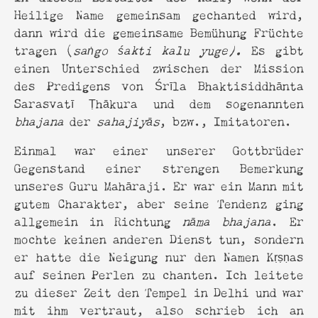
Heilige Name gemeinsam gechanted wird,
dann wird die gemeinsame Bemühung Früchte
tragen (
saṅgo śakti kalu yuge).
Es gibt
einen Unterschied zwischen der Mission
des Predigens von Śrīla Bhaktisiddhānta
Sarasvatī Ṭhākura und dem sogenannten
bhajana
der
sahajiyās
, bzw., Imitatoren.
Einmal war einer unserer Gottbrüder
Gegenstand einer strengen Bemerkung
unseres Guru Mahāraji. Er war ein Mann mit
gutem Charakter, aber seine Tendenz ging
allgemein in Richtung
nāma
bhajana
. Er
mochte keinen anderen Dienst tun, sondern
er hatte die Neigung nur den Namen Kṛṣṇas
auf seinen Perlen zu chanten. Ich leitete
zu dieser Zeit den Tempel in Delhi und war
mit ihm vertraut, also schrieb ich an