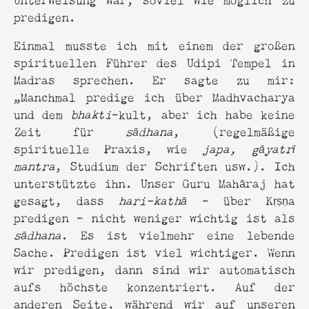
predigen.
Einmal musste ich mit einem der großen
spirituellen Führer des Udipi Tempel in
Madras sprechen. Er sagte zu mir:
„Manchmal predige ich über Madhvacharya
und dem
bhakti
-kult, aber ich habe keine
Zeit für
sādhana
, (regelmäßige
spirituelle Praxis, wie
japa, gāyatrī
mantra
, Studium der Schriften usw.). Ich
unterstützte ihn. Unser Guru Mahāraj hat
gesagt, dass
hari-kathā
- über Kṛṣṇa
predigen - nicht weniger wichtig ist als
sādhana
. Es ist vielmehr eine lebende
Sache. Predigen ist viel wichtiger. Wenn
wir predigen, dann sind wir automatisch
aufs höchste konzentriert. Auf der
anderen Seite, während wir auf unseren