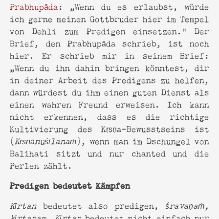
Prabhupāda
: „Wenn du es erlaubst, würde
ich gerne meinen Gottbruder hier im Tempel
von Dehli zum Predigen einsetzen.“ Der
Brief, den Prabhupāda schrieb, ist noch
hier. Er schrieb mir in seinem Brief:
„Wenn du ihn dahin bringen könntest, dir
in deiner Arbeit des Predigens zu helfen,
dann würdest du ihm einen guten Dienst als
einen wahren Freund erweisen. Ich kann
nicht erkennen, dass es die richtige
Kultivierung des Kṛṣṇa-Bewusstseins ist
(
Kṛṣṇānuśīlanaṁ
), wenn man im Dschungel von
Balihati sitzt und nur chanted und die
Perlen zählt.
Predigen bedeutet Kämpfen
Kīrtan
bedeutet also predigen,
śravaṇaṁ,
kīrtanam. Kīrtan
bedeutet nicht einfach nur