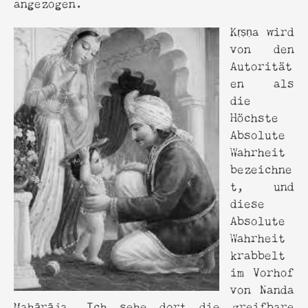
angezogen.
Kṛṣṇa wird
von den
Autorität
en als
die
Höchste
Absolute
Wahrheit
bezeichne
t, und
diese
Absolute
Wahrheit
krabbelt
im Vorhof
​​von Nanda
Mahārāja. Ich sehe dort die greifbare