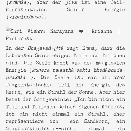
(svāṁśa)
, aber der
jiva
ist eine Teil-
Repräsentation Seiner Energie
(vibhinnāṁśa
).
In der
Bhagavad-gītā
sagt Kṛṣṇa, dass die
Lebewesen Seine ewigen Teile und Teilchen
sind. Die Seele kommt aus der marginalen
Energie
(kṛṣṇera taṭasthā-śakti bhedābheda-
prakāśa )
. Die Seele ist ein atomarer
fragmentarischer Teil der Energie des
Herrn, wie ein Strahl der Sonne. Aber hier
betet der Gottgeweihte: „Ich bin nicht ein
Teil und Teilchen Deines Eigenen Körpers,
ich bin nicht einmal ein Strahl, eher
repräsentiere ich ein Sandkorn, ein
Staubpartikelchen—nicht einmal ein