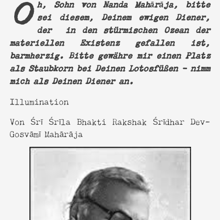
Oh, Sohn von Nanda Mahārāja, bitte
sei diesem, Deinem ewigen Diener,
der in den stürmischen Ozean der
materiellen Existenz gefallen ist,
barmherzig. Bitte gewähre mir einen Platz
als Staubkorn bei Deinen Lotosfüßen – nimm
mich als Deinen Diener an.
Illumination
Von Śrī Śrīla Bhakti Rakshak Śrīdhar Dev-
Gosvāmī Mahārāja