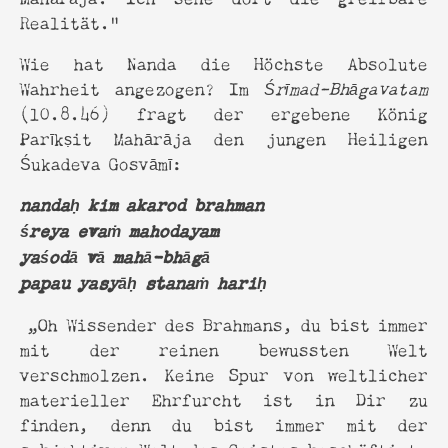
Realität.“
Wie hat Nanda die Höchste Absolute
Wahrheit angezogen? Im
Śrīmad-Bhāgavatam
(10.8.46) fragt der ergebene König
Parīkṣit Mahārāja den jungen Heiligen
Śukadeva Gosvāmī:
nandaḥ kim akarod brahman
śreya evaṁ mahodayam
yaśodā vā mahā-bhāgā
papau yasyāḥ stanaṁ hariḥ
„Oh Wissender des Brahmans, du bist immer
mit der reinen bewussten Welt
verschmolzen. Keine Spur von weltlicher
materieller Ehrfurcht ist in Dir zu
finden, denn du bist immer mit der
subjektiven Welt des Geistes beschäftigt.