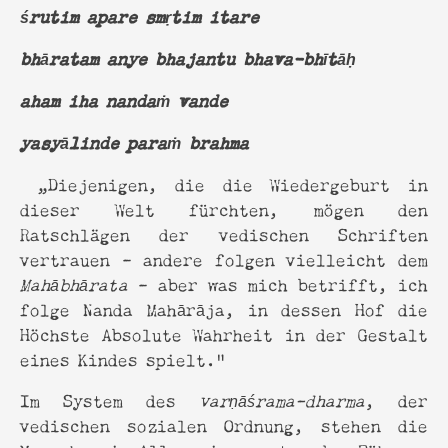
śrutim apare smṛtim itare
bhāratam anye bhajantu bhava-bhītāḥ
aham iha nandaṁ vande
yasyālinde paraṁ brahma
„Diejenigen, die die Wiedergeburt in
dieser Welt fürchten, mögen den
Ratschlägen der vedischen Schriften
vertrauen – andere folgen vielleicht dem
Mahābhārata
– aber was mich betrifft, ich
folge Nanda Mahārāja, in dessen Hof die
Höchste Absolute Wahrheit in der Gestalt
eines Kindes spielt.“
Im System des
varṇāśrama-dharma
, der
vedischen sozialen Ordnung, stehen die