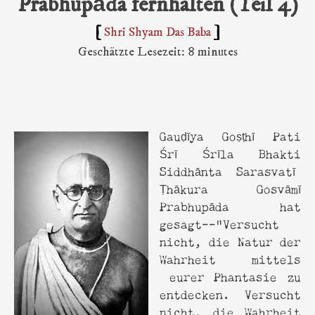
Prabhupāda fernhalten (Teil 4)
Shri Shyam Das Baba
Geschätzte Lesezeit: 8 minutes
Gauḍīya Goṣṭhī Pati
Śrī Śrīla Bhakti
Siddhānta Sarasvatī
Ṭhākura Gosvāmī
Prabhupāda hat
gesagt--"Versucht
nicht, die Natur der
Wahrheit mittels
eurer Phantasie zu
entdecken. Versucht
nicht, die Wahrheit