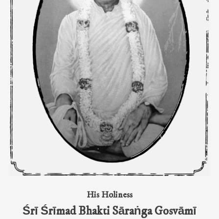
His Holiness
Śrī Śrīmad Bhakti Sāraṅga Gosvāmī