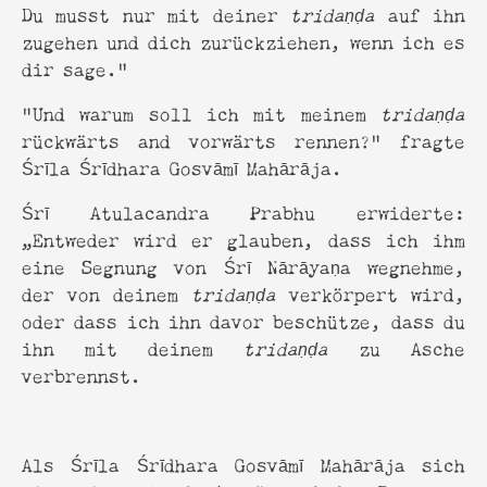
Du musst nur mit deiner
tridaṇḍa
auf ihn
zugehen und dich zurückziehen, wenn ich es
dir sage."
“Und warum soll ich mit meinem
tridaṇḍa
rückwärts and vorwärts rennen?” fragte
Śrīla Śrīdhara Gosvāmī Mahārāja.
Śrī Atulacandra Prabhu erwiderte:
„Entweder wird er glauben, dass ich ihm
eine Segnung von Śrī Nārāyaṇa wegnehme,
der von deinem
tridaṇḍa
verkörpert wird,
oder dass ich ihn davor beschütze, dass du
ihn mit deinem
tridaṇḍa
zu Asche
verbrennst.
Als Śrīla Śrīdhara Gosvāmī Mahārāja sich