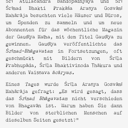
Śrī Atulacandra Bandopādhyāya und Śrī
Śrīmad Bhakti Prakāśa Araṇya Gosvāmī
Mahārāja besuchten viele Häuser und Büros,
um Spenden zu sammeln und um neue
Abonnenten für das wöchentliche Magazin
der Gauḍīya Maṭha, mit dem Titel Gauḍīya zu
gewinnen. Gauḍīya veröffentlichte das
Śrīmad-Bhāgavatam
in Fortsetzungen, oft
geschmückt mit Bildern von Śrīla
Prabhupāda, Śrīla Bhaktivinoda Ṭhākura und
anderen Vaiṣṇava
ācāryas.
Eines Tages wurde Śrīla Araṇya Gosvāmī
Mahārāja gefragt: „Es wird gesagt, dass
das
Śrīmad Bhāgavatam
nicht verschieden
von Bhagavān ist. Warum haben Sie dann
Bilder von sterblichen Menschen auf
dieselben Seiten gesetzt?”