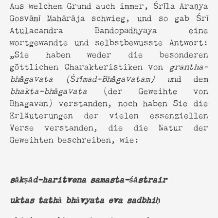
Aus welchem Grund auch immer, Śrīla Araṇya
Gosvāmī Mahārāja schwieg, und so gab Śrī
Atulacandra Bandopādhyāya eine
wortgewandte und selbstbewusste Antwort:
„Sie haben weder die besonderen
göttlichen Charakteristiken von
grantha-
bhāgavata (Śrīmad-Bhāgavatam) u
nd dem
bhakta-bhāgavata
(der Geweihte von
Bhagavān) verstanden, noch haben Sie die
Erläuterungen der vielen essenziellen
Verse verstanden, die die Natur der
Geweihten beschreiben, wie:
sākṣād-haritvena samasta-śāstrair
uktas tathā bhāvyata eva sadbhiḥ