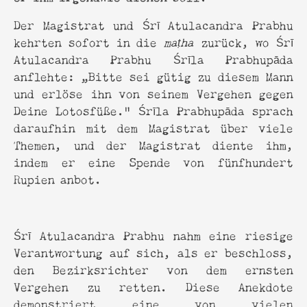
Der Magistrat und Śrī Atulacandra Prabhu
kehrten sofort in die
maṭha
zurück, wo Śrī
Atulacandra Prabhu Śrīla Prabhupāda
anflehte: „Bitte sei gütig zu diesem Mann
und erlöse ihn von seinem Vergehen gegen
Deine Lotosfüße." Śrīla Prabhupāda sprach
daraufhin mit dem Magistrat über viele
Themen, und der Magistrat diente ihm,
indem er eine Spende von fünfhundert
Rupien anbot.
Śrī Atulacandra Prabhu nahm eine riesige
Verantwortung auf sich, als er beschloss,
den Bezirksrichter von dem ernsten
Vergehen zu retten. Diese Anekdote
demonstriert eine von vielen