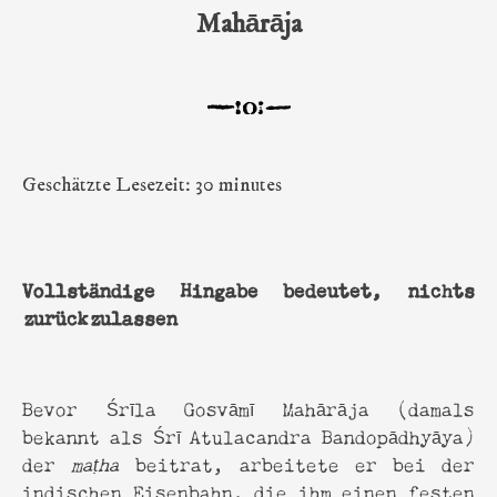
Mahārāja
Geschätzte Lesezeit: 30 minutes
Vollständige Hingabe bedeutet, nichts
zurückzulassen
Bevor Śrīla Gosvāmī Mahārāja (damals
bekannt als Śrī Atulacandra Bandopādhyāya)
der
maṭha
beitrat, arbeitete er bei der
indischen Eisenbahn, die ihm einen festen