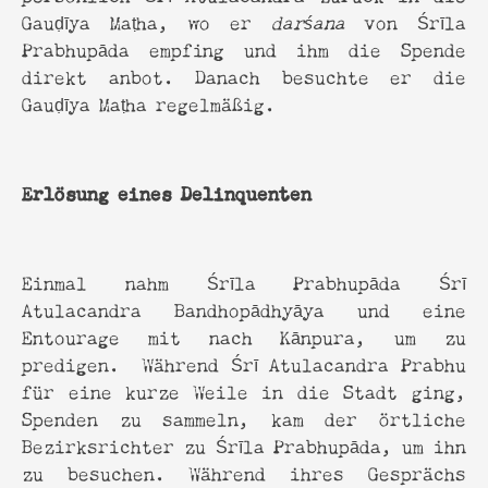
Gauḍīya Maṭha, wo er
darśana
von Śrīla
Prabhupāda empfing und ihm die Spende
direkt anbot. Danach besuchte er die
Gauḍīya Maṭha regelmäßig.
Erlösung eines Delinquenten
Einmal nahm Śrīla Prabhupāda Śrī
Atulacandra Bandhopādhyāya und eine
Entourage mit nach Kānpura, um zu
predigen. Während Śrī Atulacandra Prabhu
für eine kurze Weile in die Stadt ging,
Spenden zu sammeln, kam der örtliche
Bezirksrichter zu Śrīla Prabhupāda, um ihn
zu besuchen. Während ihres Gesprächs