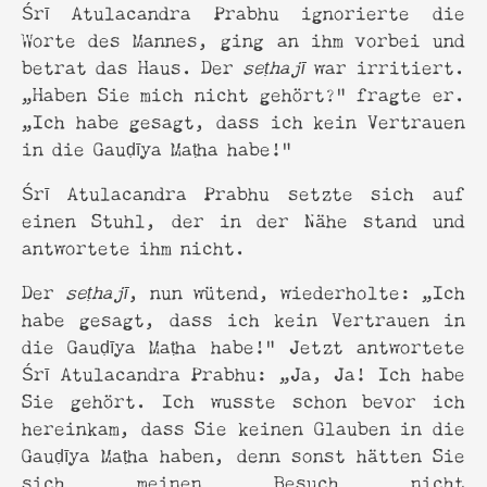
Śrī Atulacandra Prabhu ignorierte die
Worte des Mannes, ging an ihm vorbei und
betrat das Haus. Der
seṭhajī
war irritiert.
„Haben Sie mich nicht gehört?” fragte er.
„Ich habe gesagt, dass ich kein Vertrauen
in die Gauḍīya Maṭha habe!”
Śrī Atulacandra Prabhu setzte sich auf
einen Stuhl, der in der Nähe stand und
antwortete ihm nicht.
Der
seṭhajī
, nun wütend, wiederholte: „Ich
habe gesagt, dass ich kein Vertrauen in
die Gauḍīya Maṭha habe!” Jetzt antwortete
Śrī Atulacandra Prabhu: „Ja, Ja! Ich habe
Sie gehört. Ich wusste schon bevor ich
hereinkam, dass Sie keinen Glauben in die
Gauḍīya Maṭha haben, denn sonst hätten Sie
sich meinen Besuch nicht