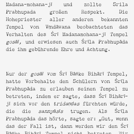
Madana-mohana-jī und zollte Srila
Prabhupada großen Respekt. Die
Hohepriester aller anderen bekannten
Tempel von Vṛndāvana beobachteten das
Verhalten des Śrī Madanamohana-jī Tempel
gosāī,
und erwiesen auch Śrīla Prabhupāda
die ihm gebührende Ehre und Achtung.
Nur der
gosāī vom
Śrī Bāṅke Bihārī Tempel,
hatte Vorbehalte den Schülern von Śrīla
Prabhupāda zu erlauben seinen Tempel zu
betreten, indem er sagte, dass Śrī Bihārī-
jī sich vor den
tridaṇḍas
fürchten würde,
die die
sannyāsīs
trugen. Als Śrīla
Prabhupāda das hörte, sagte er: „Gut, wenn
das der Fall ist, dann werden wir den Śrī
Bāṅke Bihārī Tempel nicht betreten. Wir