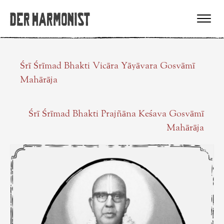
Śrī Śrīmad Bhakti Vicāra Yāyāvara Gosvāmī
Mahārāja
Śrī Śrīmad Bhakti Prajñāna Keśava Gosvāmī
Mahārāja