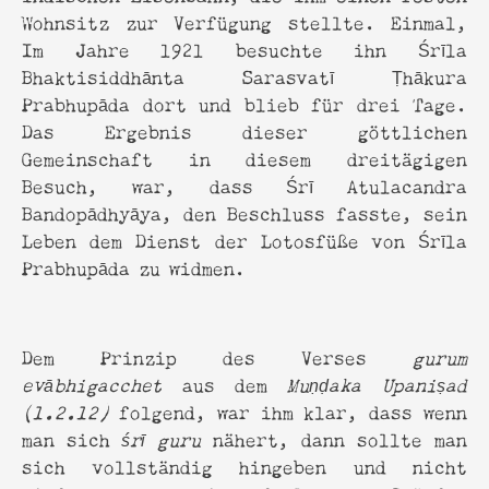
Wohnsitz zur Verfügung stellte. Einmal,
Im Jahre 1921 besuchte ihn Śrīla
Bhaktisiddhānta Sarasvatī Ṭhākura
Prabhupāda dort und blieb für drei Tage.
Das Ergebnis dieser göttlichen
Gemeinschaft in diesem dreitägigen
Besuch, war, dass Śrī Atulacandra
Bandopādhyāya, den Beschluss fasste, sein
Leben dem Dienst der Lotosfüße von Śrīla
Prabhupāda zu widmen.
Dem Prinzip des Verses
gurum
evābhigacchet
aus dem
Muṇḍaka Upaniṣad
(1.2.12)
folgend, war ihm klar, dass wenn
man sich
śrī guru
nähert, dann sollte man
sich vollständig hingeben und nicht