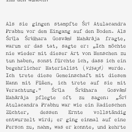
Als sie gingen stampfte Śrī Atulacandra
Prabhu vor dem Eingang auf den Boden. Als
Śrīla Śrīdhara Gosvāmī Mahārāja fragte,
warum er das tat, sagte er: „Ich möchte
nie wieder mit dieser Art von Menschen zu
tun haben, sonst fürchte ich, dass ich ein
begehrlicher Materialist (
viṣayī
) werde.
Ich trete diese Gemeinschaft mit diesem
Mann mit Füßen, ich trete auf sie mit
Verachtung." Śrīla Śrīdhara Gosvāmī
Mahārāja pflegte oft zu sagen: „Śrī
Atulacandra Prabhu war wie ein Radieschen
Züchter, dessen Ernte vollständig
entwurzelt wird; er ging einmal auf eine
Person zu, nahm, was er konnte, und kehrte