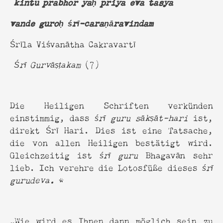
kintu prabhor yaḥ priya eva tasya
vande guroḥ śrī-caraṇāravindam
Śrīla Viśvanātha Cakravartī
Śrī Gurvāṣṭakam
(7)
Die Heiligen Schriften verkünden
einstimmig, dass
śrī guru sākṣāt-hari
ist,
direkt Śrī Hari. Dies ist eine Tatsache,
die von allen Heiligen bestätigt wird.
Gleichzeitig ist
śrī guru
Bhagavān sehr
lieb. Ich verehre die Lotosfüße dieses
śrī
gurudeva.
*
„Wie wird es Ihnen dann möglich sein zu