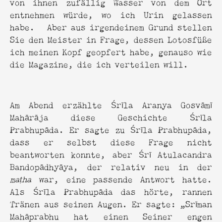
von ihnen zufällig Wasser von dem Ort
entnehmen würde, wo ich Urin gelassen
habe. Aber aus irgendeinem Grund stellen
Sie den Meister in Frage, dessen Lotosfüße
ich meinen Kopf geopfert habe, genauso wie
die Magazine, die ich verteilen will.
Am Abend erzählte Śrīla Aranya Gosvāmī
Mahārāja diese Geschichte Śrīla
Prabhupāda. Er sagte zu Śrīla Prabhupāda,
dass er selbst diese Frage nicht
beantworten konnte, aber Śrī Atulacandra
Bandopādhyāya, der relativ neu in der
maṭha
war, eine passende Antwort hatte.
Als Śrīla Prabhupāda das hörte, rannen
Tränen aus seinen Augen. Er sagte: „Srīman
Mahāprabhu hat einen Seiner engen