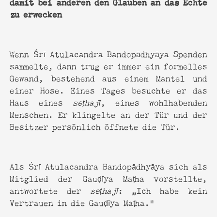
damit bei anderen den Glauben an das Echte
zu erwecken
Wenn Śrī Atulacandra Bandopādhyāya Spenden
sammelte, dann trug er immer ein formelles
Gewand, bestehend aus einem Mantel und
einer Hose. Eines Tages besuchte er das
Haus eines
seṭhajī
, eines wohlhabenden
Menschen. Er klingelte an der Tür und der
Besitzer persönlich öffnete die Tür.
Als Śrī Atulacandra Bandopādhyāya sich als
Mitglied der Gauḍīya Maṭha vorstellte,
antwortete der
seṭhajī
: „Ich habe kein
Vertrauen in die Gauḍīya Maṭha.”