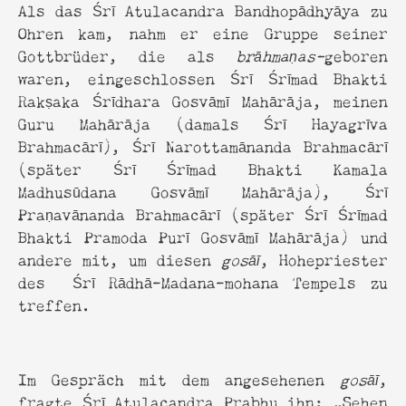
Als das Śrī Atulacandra Bandhopādhyāya zu
Ohren kam, nahm er eine Gruppe seiner
Gottbrüder, die als
brāhmaṇas-
geboren
waren, eingeschlossen Śrī Śrīmad Bhakti
Rakṣaka Śrīdhara Gosvāmī Mahārāja, meinen
Guru Mahārāja (damals Śrī Hayagrīva
Brahmacārī), Śrī Narottamānanda Brahmacārī
(später Śrī Śrīmad Bhakti Kamala
Madhusūdana Gosvāmī Mahārāja), Śrī
Praṇavānanda Brahmacārī (später Śrī Śrīmad
Bhakti Pramoda Purī Gosvāmī Mahārāja) und
andere mit, um diesen
gosāī
, Hohepriester
des Śrī Rādhā-Madana-mohana Tempels zu
treffen.
Im Gespräch mit dem angesehenen
gosāī
,
fragte Śrī Atulacandra Prabhu ihn: „Sehen