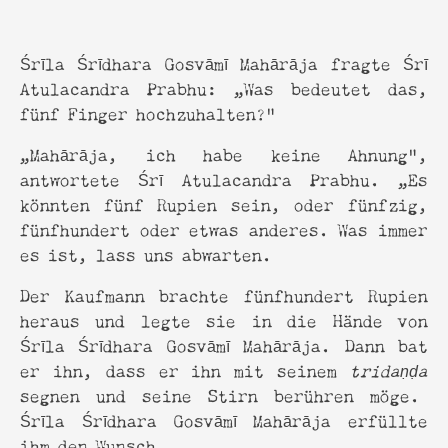
Śrīla Śrīdhara Gosvāmī Mahārāja fragte Śrī
Atulacandra Prabhu: „Was bedeutet das,
fünf Finger hochzuhalten?“
„Mahārāja, ich habe keine Ahnung”,
antwortete Śrī Atulacandra Prabhu. „Es
könnten fünf Rupien sein, oder fünfzig,
fünfhundert oder etwas anderes. Was immer
es ist, lass uns abwarten.
Der Kaufmann brachte fünfhundert Rupien
heraus und legte sie in die Hände von
Śrīla Śrīdhara Gosvāmī Mahārāja. Dann bat
er ihn, dass er ihn mit seinem
tridaṇḍa
segnen und seine Stirn berühren möge.
Śrīla Śrīdhara Gosvāmī Mahārāja erfüllte
ihm den Wunsch.