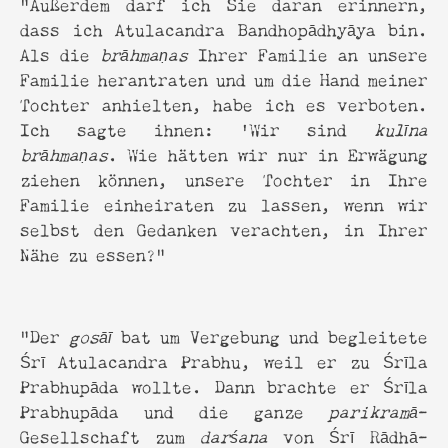
“Außerdem darf ich Sie daran erinnern,
dass ich Atulacandra Bandhopādhyāya bin.
Als die
brāhmaṇas
Ihrer Familie an unsere
Familie herantraten und um die Hand meiner
Tochter anhielten, habe ich es verboten.
Ich sagte ihnen: 'Wir sind
kulīna
brāhmaṇas
. Wie hätten wir nur in Erwägung
ziehen können, unsere Tochter in Ihre
Familie einheiraten zu lassen, wenn wir
selbst den Gedanken verachten, in Ihrer
Nähe zu essen?“
"Der
gosāī
bat um Vergebung und begleitete
Śrī Atulacandra Prabhu, weil er zu Śrīla
Prabhupāda wollte. Dann brachte er Śrīla
Prabhupāda und die ganze
parikramā
-
Gesellschaft zum
darśana
von Śrī Rādhā-