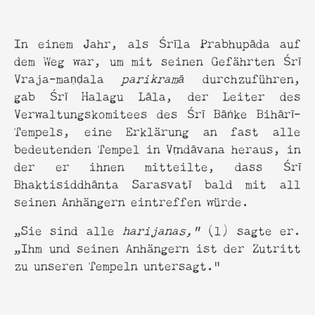
In einem Jahr, als Śrīla Prabhupāda auf
dem Weg war, um mit seinen Gefährten Śrī
Vraja-maṇḍala
parikramā
durchzuführen,
gab Śrī Halagu Lāla, der Leiter des
Verwaltungskomitees des Śrī Bāṅke Bihārī-
Tempels, eine Erklärung an fast alle
bedeutenden Tempel in Vṛndāvana heraus, in
der er ihnen mitteilte, dass Śrī
Bhaktisiddhānta Sarasvatī bald mit all
seinen Anhängern eintreffen würde.
„Sie sind alle
harijanas,“
(1) sagte er.
„Ihm und seinen Anhängern ist der Zutritt
zu unseren Tempeln untersagt."