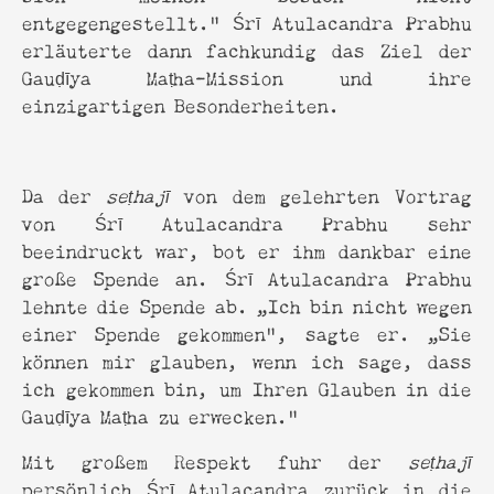
entgegengestellt." Śrī Atulacandra Prabhu
erläuterte dann fachkundig das Ziel der
Gauḍīya Maṭha-Mission und ihre
einzigartigen Besonderheiten.
Da der
seṭhajī
von dem gelehrten Vortrag
von Śrī Atulacandra Prabhu sehr
beeindruckt war, bot er ihm dankbar eine
große Spende an. Śrī Atulacandra Prabhu
lehnte die Spende ab. „Ich bin nicht wegen
einer Spende gekommen“, sagte er. „Sie
können mir glauben, wenn ich sage, dass
ich gekommen bin, um Ihren Glauben in die
Gauḍīya Maṭha zu erwecken.”
Mit großem Respekt fuhr der
seṭhajī
persönlich Śrī Atulacandra zurück in die