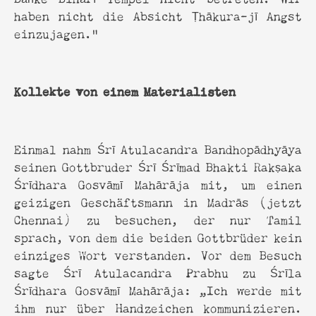
haben nicht die Absicht Ṭhākura-jī Angst
einzujagen.”
Kollekte von einem Materialisten
Einmal nahm Śrī Atulacandra Bandhopādhyāya
seinen Gottbruder Śrī Śrīmad Bhakti Rakṣaka
Śrīdhara Gosvāmī Mahārāja mit, um einen
geizigen Geschäftsmann in Madrās (jetzt
Chennai) zu besuchen, der nur Tamil
sprach, von dem die beiden Gottbrüder kein
einziges Wort verstanden. Vor dem Besuch
sagte Śrī Atulacandra Prabhu zu Śrīla
Śrīdhara Gosvāmī Mahārāja: „Ich werde mit
ihm nur über Handzeichen kommunizieren.