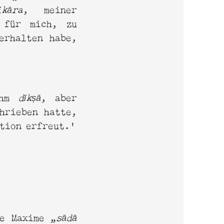
ikāra
, meiner
d für mich, zu
erhalten habe,
 ihm
dīkṣā
, aber
hrieben hatte,
ation erfreut.’
ie Maxime „
sādā