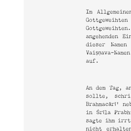
Online-Magazin
Srima
Im Allgemeine
Gottgeweiht
Gottgeweihten
angehenden Ei
dieser Namen 
Vaiṣṇava-Namen
auf.
haribol@derharmonist.de
An dem Tag, an
www.shyamdasbaba.com
sollte, schr
www.sadananda.com
Brahmacārī’ ne
in Śrīla Prab
sagte ihm irr
nicht erhalte