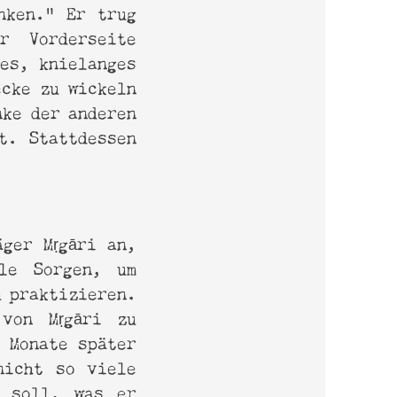
nken.“ Er trug
 Vorderseite
zes, knielanges
ecke zu wickeln
nke der anderen
t. Stattdessen
äger Mṛgāri an,
lle Sorgen, um
 praktizieren.
 von Mṛgāri zu
s Monate später
nicht so viele
n soll, was er