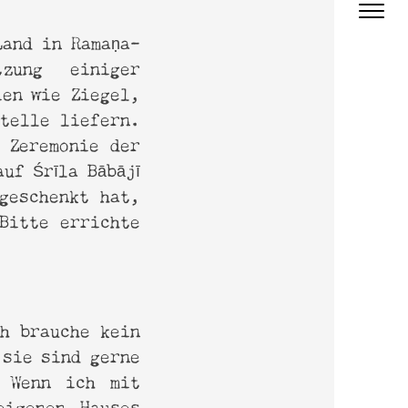
Land in Ramaṇa-
zung einiger
ien wie Ziegel,
stelle liefern.
 Zeremonie der
uf Śrīla Bābājī
geschenkt hat,
Bitte errichte
ch brauche kein
 sie sind gerne
. Wenn ich mit
eigenen Hauses