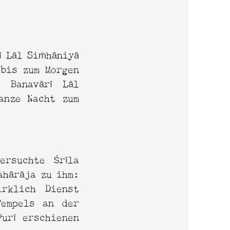
ī Lāl Siṁhāniyā
 bis zum Morgen
 Banavārī Lāl
ganze Nacht zum
ersuchte Śrīla
ahārāja zu ihm:
rklich Dienst
Tempels an der
urī erschienen