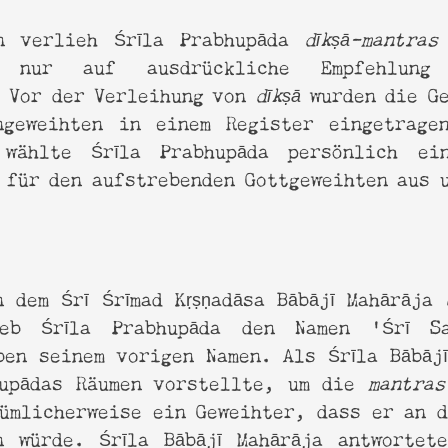
d Bhagavatam Katha
n verlieh Śrīla Prabhupāda
dīkṣā-mantra
en nur auf ausdrückliche Empfehlung
. Vor der Verleihung von
dīkṣā
wurden die Ge
ngeweihten in einem Register eingetrage
wählte Śrīla Prabhupāda persönlich ei
 für den aufstrebenden Gottgeweihten aus 
 dem Śrī Śrīmad Kṛṣṇadāsa Bābājī Mahārāja
d
ieb Śrīla Prabhupāda den Namen ‘Śrī Sa
ben seinem vorigen Namen. Als Śrīla Bābāj
hupādas Räumen vorstellte, um die
mantras
tümlicherweise ein Geweihter, dass er an 
n würde. Śrīla Bābājī Mahārāja antwortet