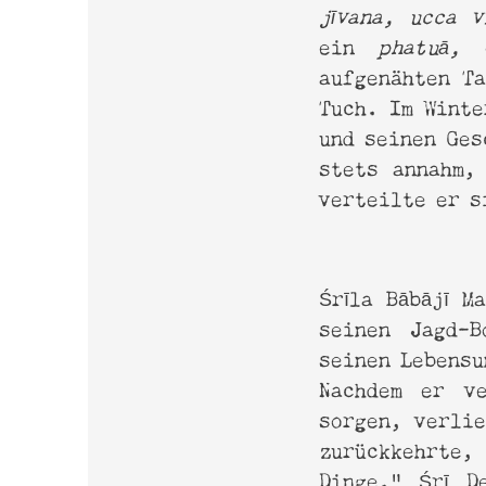
jīvana, ucca v
ein
phatuā,
e
aufgenähten Ta
Tuch. Im Winte
und seinen Ges
stets annahm,
verteilte er s
Śrīla Bābājī M
seinen Jagd-B
seinen Lebens
Nachdem er ve
sorgen, verlie
zurückkehrte,
Dinge.“ Śrī D