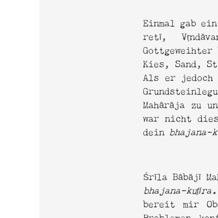
Einmal gab ein
retī, Vṛndā
Gottgeweihter 
Kies, Sand, St
Als er jedoch
Grundsteinlegu
Mahārāja zu u
war nicht die
dein
bhajana-ku
Śrīla Bābājī M
bhajana-kuṭīra.
bereit mir Ob
Problemen kon