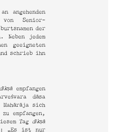
s
an angehenden
 von Senior-
burtsnamen der
n. Neben jedem
nen geeigneten
und schrieb ihn
īkṣā
empfangen
rveśvara dāsa
ī Mahārāja sich
zu empfangen,
diesem Tag
dīkṣā
e: „Es ist nur