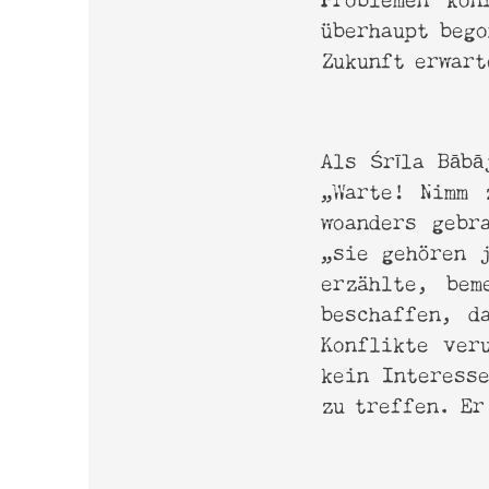
überhaupt bego
Zukunft erwart
Als Śrīla Bābā
„Warte! Nimm 
woanders gebr
„sie gehören j
erzählte, bem
beschaffen, d
Konflikte ver
kein Interess
zu treffen. Er