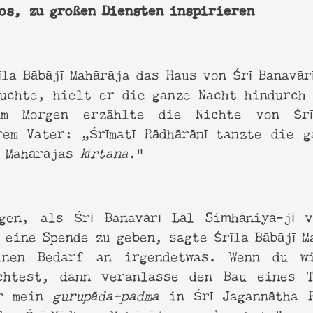
os, zu großen Diensten inspirieren
īla Bābājī Mahārāja das Haus von Śrī Banavār
uchte, hielt er die ganze Nacht hindurch
 Morgen erzählte die Nichte von Śrī
em Vater: „Śrīmatī Rādhārānī tanzte die 
ī Mahārājas
kīrtana
.”
gen, als Śrī Banavārī Lāl Siṁhāniyā-jī v
a eine Spende zu geben, sagte Śrīla Bābājī M
inen Bedarf an irgendetwas. Wenn du wi
chtest, dann veranlasse den Bau eines 
er mein
gurupāda-padma
in Śrī Jagannātha P