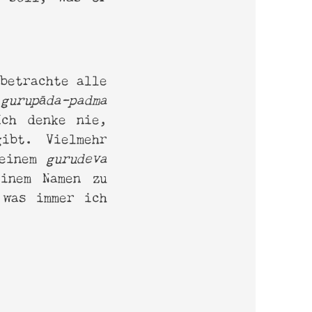
 betrachte alle
m
gurupāda-padma
Ich denke nie,
ibt. Vielmehr
meinem
gurudeva
einem Namen zu
 was immer ich