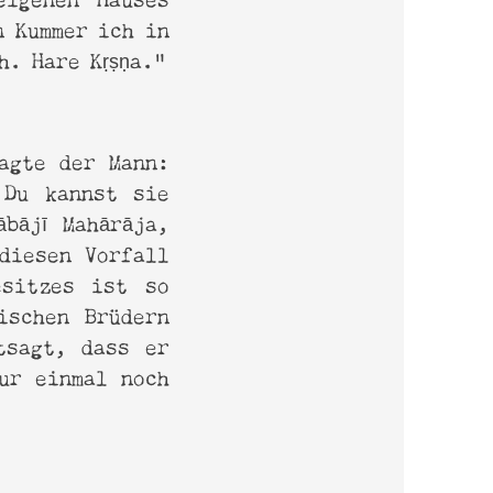
n Kummer ich in
h. Hare Kṛṣṇa.”
sagte der Mann:
 Du kannst sie
bājī Mahārāja,
 diesen Vorfall
esitzes ist so
ischen Brüdern
tsagt, dass er
ur einmal noch