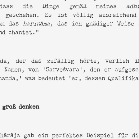
, dass die Dinge gemäß meines
adh
, geschehen. Es ist völlig ausreichen
an das
harināma
, das ich gnädiger Weise 
nd chantet."
pāda, der das zufällig hörte, verlieh
n Namen, von ‘Sarveśvara’, den er aufgesc
nanda,’ was bedeutet ‘er, dessen Qualifik
 groß denken
ahārāja gab ein perfektes Beispiel für d