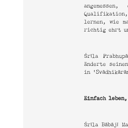
angemessen
Qualifikation
lernen, wie m
richtig ehrt u
Śrīla Prabhu
änderte seine
in ‘Svādhikārā
Einfach leben,
Śrīla Bābājī M