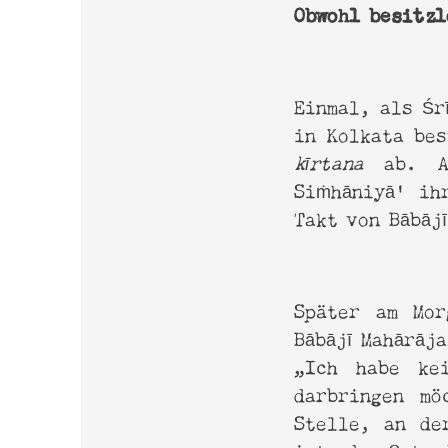
Obwohl besitzl
Einmal, als Śr
in Kolkata bes
kīrtana
ab. Am
Siṁhāniyā’ ihr
Takt von Bābāj
Später am Mor
Bābājī Mahārāj
„Ich habe ke
darbringen mö
Stelle, an d