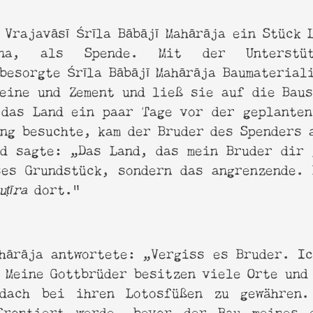
 Vrajavāsī Śrīla Bābājī Mahārāja ein Stück 
vana, als Spende. Mit der Unterstüt
besorgte Śrīla Bābājī Mahārāja Baumaterial
eine und Zement und ließ sie auf die Bau
 das Land ein paar Tage vor der geplanten
ng besuchte, kam der Bruder des Spenders a
nd sagte: „Das Land, das mein Bruder dir 
ses Grundstück, sondern das angrenzende. 
ṭīra
dort."
ahārāja antwortete: „Vergiss es Bruder. I
Meine Gottbrüder besitzen viele Orte und
dach bei ihren Lotosfüßen zu gewähren
frontiert werde, bevor der Bau meines 