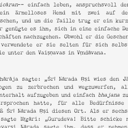
icāran
— einfach leben, anspruchsvoll de
in ärmelloses Hemd mit zwei auf der
schen, und um die Taille trug er ein kur
r genügte es ihm, sich in eine einfache D
chäften nachzugehen. Obwohl er die Gesche
 verwendete er sie selten für sich selbs
ie unter den Vaiṣṇavas in Vṛndāvana.
ahārāja sagte: „Śrī Nārada Ṛṣi wies den J
ogen zu zerbrechen und wegzuwerfen, a
unterhalt aufzugeben und einfach
bhajana
zu
rsprochen hatte, für alle Bedürfnisse
ß Śrī Nārada Ṛṣi diesen Ort. Als er sech
 sagte Mṛgāri: „Gurudeva! Bitte schicke 
evarṣi Nārada sagte ihm, dass er nehme