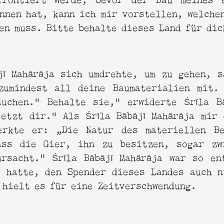
nnen hat, kann ich mir vorstellen, welche
en muss. Bitte behalte dieses Land für dic
jī Mahārāja sich umdrehte, um zu gehen, 
zumindest all deine Baumaterialien mit.
auchen.” Behalte sie,” erwiderte Śrīla Bā
etzt dir.” Als Śrīla Bābājī Mahārāja mir
erkte er: „Die Natur des materiellen B
ass die Gier, ihn zu besitzen, sogar zw
ursacht." Śrīla Bābājī Mahārāja war so en
e hatte, den Spender dieses Landes auch n
 hielt es für eine Zeitverschwendung.