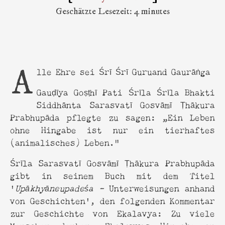
Geschätzte Lesezeit: 4 minutes
Alle Ehre sei Śrī Śrī Guruand Gaurāṅga
Gauḍīya Goṣṭhī Pati Śrīla Śrīla Bhakti
Siddhānta Sarasvatī Gosvāmī Ṭhākura
Prabhupāda pflegte zu sagen: „Ein Leben
ohne Hingabe ist nur ein tierhaftes
(animalisches) Leben."
Śrīla Sarasvatī Gosvāmī Ṭhākura Prabhupāda
gibt in seinem Buch mit dem Titel
'
Upākhyāneupadeśa -
Unterweisungen anhand
von Geschichten', den folgenden Kommentar
zur Geschichte von Ekalavya: Zu viele
Menschen denken, Ekalavyas Hingabe an