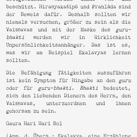
beschützt. Hiraṇyakaśipū und Prahlāda sind
der Beweis dafür. Deshalb sollten wir
niemals versuchen, größer zu sein als die
Vaiṣṇavas und mit der Maske des
guru-
bhakti
werden wir in Wirklichkeit
Unpersönlichkeitsanhänger. Das ist es,
was wir am Beispiel Ekalavyas lernen
sollten.
Die Befähigung Tätigkeiten auszuführen
ist kein Symptom für Hingabe an den
guru
oder für
guru-bhakti
.
Bhakti
bedeutet,
sich den liebenden Dienern des Herrn, den
Vaiṣṇavas, unterzuordnen und ihnen
gehorsam zu sein.
Gaura Hari Hari Bol
(Anm. d. Übers.: Ekalavya, eine Erzählung