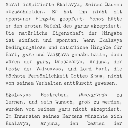
Moral inspirierte Ekalavya, seinen Daumen
abzuschneiden. Er hat ihn nicht mit
spontaner Hingabe geopfert. Sonst hätte
er den ersten Befehl des
gurus
akzeptiert.
Die natürliche Eigenschaft der Hingabe
ist einfach und spontan. Wenn Ekalavya
bedingungslose und natürliche Hingabe für
Hari,
guru
und Vaiṣṇava gehabt hätte, dann
wären der
guru
, Droṇācārya, Arjuna, der
beste der Vaiṣṇavas, und Lord Hari, die
Höchste Persönlichkeit Gottes Kṛṣṇa, nicht
von seinem Verhalten enttäuscht gewesen.
Ekalavyas Bestreben,
Dhanurveda
zu
lernen, und sein Wunsch, groß zu werden,
wurden von seinem
guru
nicht akzeptiert.
Im Innersten seines Herzens wünschte sich
Ekalavya, Arjuna, den besten der