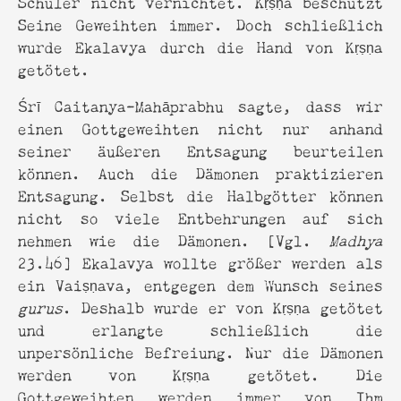
Schüler nicht vernichtet. Kṛṣṇa beschützt
Seine Geweihten immer. Doch schließlich
wurde Ekalavya durch die Hand von Kṛṣṇa
getötet.
Śrī Caitanya-Mahāprabhu sagte, dass wir
einen Gottgeweihten nicht nur anhand
seiner äußeren Entsagung beurteilen
können. Auch die Dämonen praktizieren
Entsagung. Selbst die Halbgötter können
nicht so viele Entbehrungen auf sich
nehmen wie die Dämonen. [Vgl.
Madhya
23.46] Ekalavya wollte größer werden als
ein Vaiṣṇava, entgegen dem Wunsch seines
gurus
. Deshalb wurde er von Kṛṣṇa getötet
und erlangte schließlich die
unpersönliche Befreiung. Nur die Dämonen
werden von Kṛṣṇa getötet. Die
Gottgeweihten werden immer von Ihm