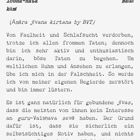
lobha-hata sadā
kāmī
(Āmāra jīvana kirtana by BVT)
Von Faulheit und Schlafsucht verdorben,
trotze ich allen frommen Taten; dennoch
bin ich sehr aktiv und enthusiastisch
darin, böse Taten zu begehen. Um
weltlichen Ruhm und Ansehen zu erlangen,
übe ich mich in der Falschheit. So werde
ich von meiner eigenen Begierde zerstört
und bin immer lüstern.
Es ist ganz natürlich für gebundene
jīvas
,
dass die meisten von ihnen kein Interesse
an
guru
-Vaiṣṇava
sevā
haben. Der Grund
dafür ist, dass sie sicherlich ein
selbstsüchtiges Motiv haben, und nichts