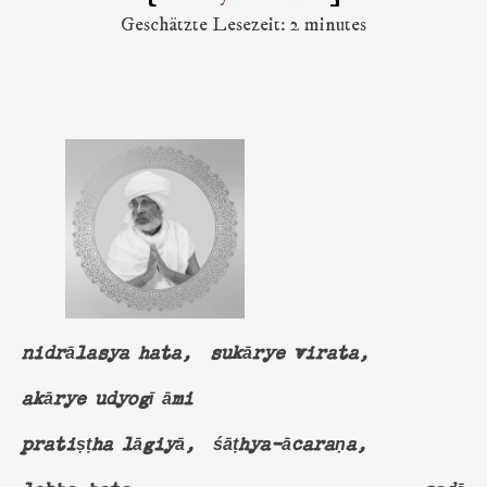
Geschätzte Lesezeit: 2 minutes
nidrālasya hata, sukārye virata,
akārye udyogī āmi
pratiṣṭha lāgiyā, śāṭhya-ācaraṇa,