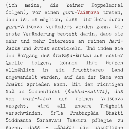
(ich meine, die keiner Doppelmoral
folgen), vor einen
guru-
Vaiṣṇava
treten,
dann ist es möglich, dass ihr Herz durch
guru
-Vaiṣṇava verändert werden kann. Die
erste Veränderung besteht darin, dass sie
mehr und mehr Interesse an reinen
hari-
kathā
und
kīrtan
entwickeln. Und indem sie
den Vorgang des
śravaṇa-kīrtan
aus echter
Quelle folgen, können ihre Herzen
allmählich in ein fruchtbares Land
umgewandelt werden, auf dem der Same von
bhakti
sprießen kann. Mit dem richtigen
Maß an Sonnenlicht (
śuddha-sattva
), das
vom
hari-kathā
des reinen Vaiṣṇava
ausgeht, wird all unsere Trägheit
verschwinden. Śrīla Prabhupāda Bhakti
Siddhānta Sarasvatī Ṭhākura pflegte zu
sagen, dass - „
Bhakti
die natürliche