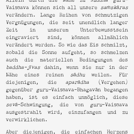
Vaiṣṇava können sich all unsere
saṁskāras
verändern. Lange Reihen von schmutzigen
Vergnügungen, die seit unendlich langer
Zeit in unserem Unterbewusstsein
eingraviert sind, können allmählich
verändert werden. So wie das Eis schmilzt,
sobald die Sonne aufgeht, so schmelzen
auch die materiellen Bedingungen des
baddha-jīvas
dahin, wenn sie nur in der
Nähe eines reinen
sādhu
weilen. Für
diejenigen, die
aparādha
(Vergehen)
gegenüber
guru-
Vaiṣṇava-Bhagavān begangen
haben, ist es einfach unmöglich, diese
sevā
-Schwingung, die von
guru
-Vaiṣṇava
ausgestrahlt wird, einzufangen und zu
verwirklichen.
Aber diejenigen, die einfachen Herzens