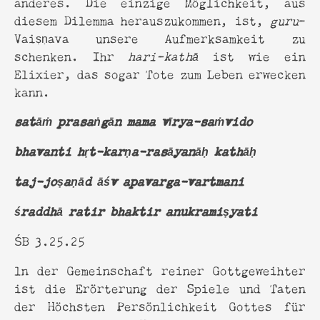
anderes. Die einzige Möglichkeit, aus
diesem Dilemma herauszukommen, ist,
guru
-
Vaiṣṇava unsere Aufmerksamkeit zu
schenken. Ihr
hari-kathā
ist wie ein
Elixier, das sogar Tote zum Leben erwecken
kann.
satāṁ prasaṅgān mama vīrya-saṁvido
bhavanti hṛt-karṇa-rasāyanāḥ kathāḥ
taj-joṣaṇād āśv apavarga-vartmani
śraddhā ratir bhaktir anukramiṣyati
ŚB 3.25.25
ln der Gemeinschaft reiner Gottgeweihter
ist die Erörterung der Spiele und Taten
der Höchsten Persönlichkeit Gottes für