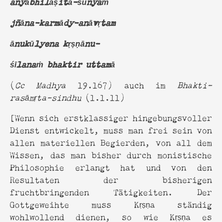
anyābhilāṣitā-śūnyaṁ
jñāna-karmādy-anāvṛtam
ānukūlyena kṛṣṇānu-
śīlanaṁ bhaktir uttamā
(
Cc Madhya
19.167) auch im
Bhakti-
rasāmṛta-sindhu
(1.1.11)
[Wenn sich erstklassiger hingebungsvoller
Dienst entwickelt, muss man frei sein von
allen materiellen Begierden, von all dem
Wissen, das man bisher durch monistische
Philosophie erlangt hat und von den
Resultaten der bisherigen
fruchtbringenden Tätigkeiten. Der
Gottgeweihte muss Kṛṣṇa ständig
wohlwollend dienen, so wie Kṛṣṇa es