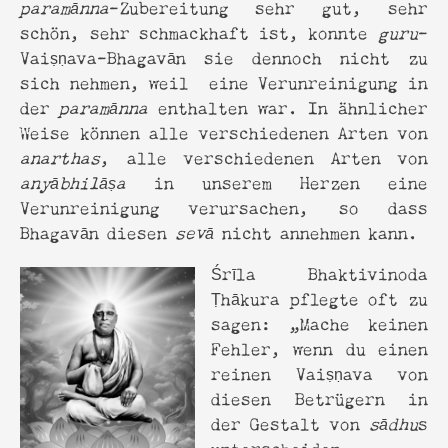
paramānna
-Zubereitung sehr gut, sehr
schön, sehr schmackhaft ist, konnte
guru
-
Vaiṣṇava-Bhagavān sie dennoch nicht zu
sich nehmen, weil eine Verunreinigung in
der
paramānna
enthalten war. In ähnlicher
Weise können alle verschiedenen Arten von
anarthas
, alle verschiedenen Arten von
anyābhilāṣa
in unserem Herzen eine
Verunreinigung verursachen, so dass
Bhagavān diesen
sevā
nicht annehmen kann.
Śrīla Bhaktivinoda
Ṭhākura pflegte oft zu
sagen: „Mache keinen
Fehler, wenn du einen
reinen Vaiṣṇava von
diesen Betrügern in
der Gestalt von
sādhu
s
unterscheiden