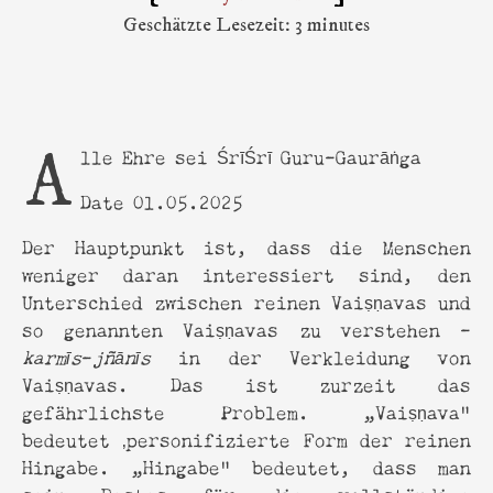
Geschätzte Lesezeit: 3 minutes
Alle Ehre sei ŚrīŚrī Guru-Gaurāṅga
Date 01.05.2025
Der Hauptpunkt ist, dass die Menschen
weniger daran interessiert sind, den
Unterschied zwischen reinen Vaiṣṇavas und
so genannten Vaiṣṇavas zu verstehen -
karmīs
-
jñānīs
in der Verkleidung von
Vaiṣṇavas. Das ist zurzeit das
gefährlichste Problem. „Vaiṣṇava“
bedeutet ‚personifizierte Form der reinen
Hingabe. „Hingabe“ bedeutet, dass man
sein Bestes für die vollständige