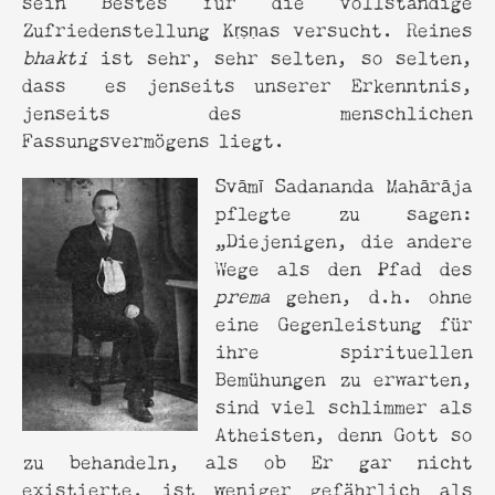
Zufriedenstellung Kṛṣṇas versucht. Reines
bhakti
ist sehr, sehr selten, so selten,
dass es jenseits unserer Erkenntnis,
jenseits des menschlichen
Fassungsvermögens liegt.
Svāmī Sadananda Mahārāja
pflegte zu sagen:
„Diejenigen, die andere
Wege als den Pfad des
prema
gehen, d.h. ohne
eine Gegenleistung für
ihre spirituellen
Bemühungen zu erwarten,
sind viel schlimmer als
Atheisten, denn Gott so
zu behandeln, als ob Er gar nicht
existierte, ist weniger gefährlich als