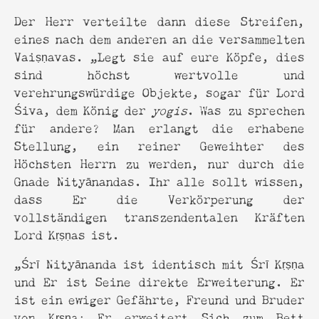
Der Herr verteilte dann diese Streifen,
eines nach dem anderen an die versammelten
Vaiṣṇavas. „Legt sie auf eure Köpfe, dies
sind höchst wertvolle und
verehrungswürdige Objekte, sogar für Lord
Śiva, dem König der
yogis
. Was zu sprechen
für andere? Man erlangt die erhabene
Stellung, ein reiner Geweihter des
Höchsten Herrn zu werden, nur durch die
Gnade Nityānandas. Ihr alle sollt wissen,
dass Er die Verkörperung der
vollständigen transzendentalen Kräften
Lord Kṛṣṇas ist.
„Śrī Nityānanda ist identisch mit Śrī Kṛṣṇa
und Er ist Seine direkte Erweiterung. Er
ist ein ewiger Gefährte, Freund und Bruder
von Kṛṣṇa; Er erweitert Sich zum Bett