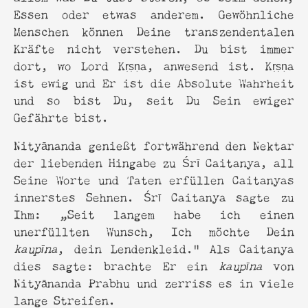
Essen oder etwas anderem. Gewöhnliche
Menschen können Deine transzendentalen
Kräfte nicht verstehen. Du bist immer
dort, wo Lord Kṛṣṇa, anwesend ist. Kṛṣṇa
ist ewig und Er ist die Absolute Wahrheit
und so bist Du, seit Du Sein ewiger
Gefährte bist.
Nityānanda genießt fortwährend den Nektar
der liebenden Hingabe zu Śrī Caitanya, all
Seine Worte und Taten erfüllen Caitanyas
innerstes Sehnen. Śrī Caitanya sagte zu
Ihm: „Seit langem habe ich einen
unerfüllten Wunsch, Ich möchte Dein
kaupīna
, dein Lendenkleid.“ Als Caitanya
dies sagte: brachte Er ein
kaupīna
von
Nityānanda Prabhu und zerriss es in viele
lange Streifen.