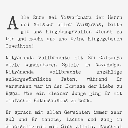
Alle Ehre sei Viśvambhara dem Herrn
und Meister aller Vaiṣṇavas, bitte
gib uns hingebungsvollen Dienst zu
Dir und mache aus uns Deine hingegebenen
Geweihten!
Nityānanda vollbrachte mit Śrī Caitanya
viele wunderbaren Spiele in Navadvīpa.
Nityānanda vollbrachte unzählige
außergewöhnliche Taten, während Er
versunken war in der Ekstase der Liebe zu
Kṛṣṇa. Wie ein kleiner Junge ging Er mit
einfachem Enthusiasmus zu Werk.
Er sprach mit allen Geweihten immer sehr
süß und Er tanzte, lachte und sang in
Glückseligkeit mit Sich allein. Manchmal