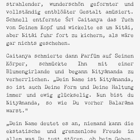
strahlender, wunderschön geformter und
vollständig entblößter Gestalt amüsiert.
Schnell entfernte Śrī Caitanya das Tuch
von Seinem Kopf und wickelte es um Nitāi,
aber Nitāi fuhr fort zu kichern, als wäre
gar nichts geschehen.
Caitanya schmierte dann Parfüm auf Seinen
Körper, schmückte Ihn mit einer
Blumengirlande und begann Nityānanda zu
verherrlichen. „Dein Name ist Nityānanda,
so ist auch Deine Form und Deine Haltung
immer und ewig glückselig. Nun bist du
Nityānanda, so wie Du vorher Balarāma
warst.“
„Dein Name deutet es an, niemand kann die
ekstatische und grenzenlose Freude in
allem was Du tust stören, ob beim Gehen,