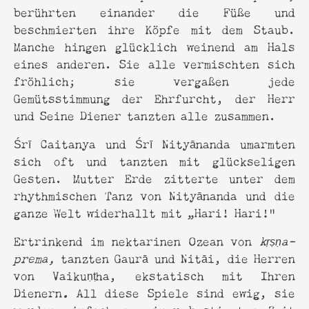
berührten einander die Füße und
beschmierten ihre Köpfe mit dem Staub.
Manche hingen glücklich weinend am Hals
eines anderen. Sie alle vermischten sich
fröhlich; sie vergaßen jede
Gemütsstimmung der Ehrfurcht, der Herr
und Seine Diener tanzten alle zusammen.
Śrī Caitanya und Śrī Nityānanda umarmten
sich oft und tanzten mit glückseligen
Gesten. Mutter Erde zitterte unter dem
rhythmischen Tanz von Nityānanda und die
ganze Welt widerhallt mit „Hari! Hari!“
Ertrinkend im nektarinen Ozean von
kṛṣṇa-
prema,
tanzten Gaurā und Nitāi, die Herren
von Vaikuṇṭha, ekstatisch mit Ihren
Dienern
.
All diese Spiele sind ewig, sie
wurden einfach zu einer bestimmten Zeit