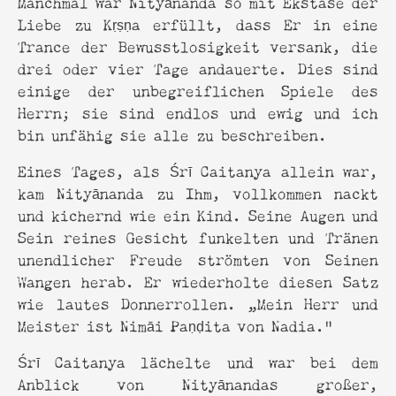
Manchmal war Nityānanda so mit Ekstase der
Liebe zu Kṛṣṇa erfüllt, dass Er in eine
Trance der Bewusstlosigkeit versank, die
drei oder vier Tage andauerte. Dies sind
einige der unbegreiflichen Spiele des
Herrn; sie sind endlos und ewig und ich
bin unfähig sie alle zu beschreiben.
Eines Tages, als Śrī Caitanya allein war,
kam Nityānanda zu Ihm, vollkommen nackt
und kichernd wie ein Kind. Seine Augen und
Sein reines Gesicht funkelten und Tränen
unendlicher Freude strömten von Seinen
Wangen herab. Er wiederholte diesen Satz
wie lautes Donnerrollen. „Mein Herr und
Meister ist Nimāi Paṇḍita von Nadia.“
Śrī Caitanya lächelte und war bei dem
Anblick von Nityānandas großer,