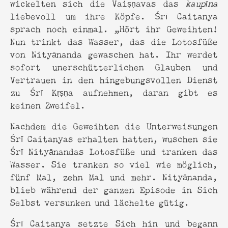
wickelten sich die Vaiṣṇavas das
kaupīna
liebevoll um ihre Köpfe. Śrī Caitanya
sprach noch einmal. „Hört ihr Geweihten!
Nun trinkt das Wasser, das die Lotosfüße
von Nityānanda gewaschen hat. Ihr werdet
sofort unerschütterlichen Glauben und
Vertrauen in den hingebungsvollen Dienst
zu Śrī Kṛṣṇa aufnehmen, daran gibt es
keinen Zweifel.
Nachdem die Geweihten die Unterweisungen
Śrī Caitanyas erhalten hatten, wuschen sie
Śrī Nityānandas Lotosfüße und tranken das
Wasser. Sie tranken so viel wie möglich,
fünf Mal, zehn Mal und mehr. Nityānanda,
blieb während der ganzen Episode in Sich
Selbst versunken und lächelte gütig.
Śrī Caitanya setzte Sich hin und begann