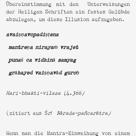
Übereinstimmung mit den Unterweisungen
der Heiligen Schriften ein festes Gelübde
abzulegen, um diese Illusion aufzugeben.
avaiṣṇavopadiṣṭena
mantreṇa nirayaṁ vrajet
punaś ca vidhinā samyag
grāhayed vaiṣṇavād guroḥ
Hari-bhakti-vilasa (4.366)
(zitiert aus
Śrī Nārada-pañcarātra)
Wenn man die Mantra-Einweihung von einem