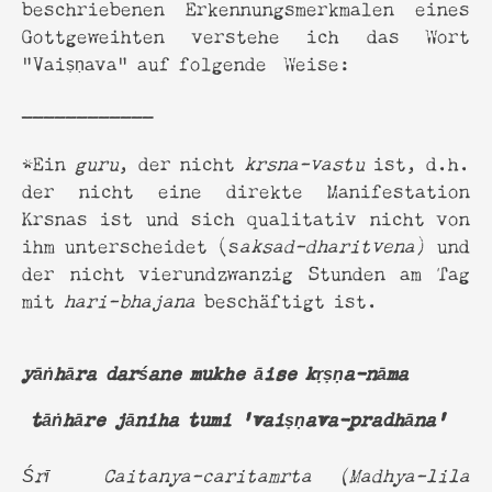
beschriebenen Erkennungsmerkmalen eines
Gottgeweihten verstehe ich das Wort
"Vaiṣṇava" auf folgende Weise:
____________
*Ein
guru
, der nicht
krsna-vastu
ist, d.h.
der nicht eine direkte Manifestation
Krsnas ist und sich qualitativ nicht von
ihm unterscheidet (s
aksad-dharitvena
) und
der nicht vierundzwanzig Stunden am Tag
mit
hari-bhajana
beschäftigt ist.
yāṅhāra darśane mukhe āise kṛṣṇa-nāma
tāṅhāre jāniha tumi ‘vaiṣṇava-pradhāna’
Śrī Caitanya-caritamrta (Madhya-lila