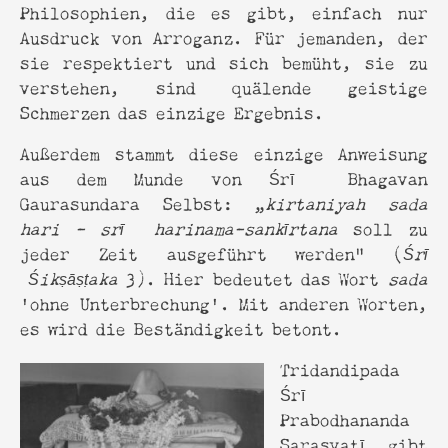
Philosophien, die es gibt, einfach nur
Ausdruck von Arroganz. Für jemanden, der
sie respektiert und sich bemüht, sie zu
verstehen, sind quälende geistige
Schmerzen das einzige Ergebnis.
Außerdem stammt diese einzige Anweisung
aus dem Munde von Śrī Bhagavan
Gaurasundara Selbst: „
kirtaniyah sada
hari - srī harinama-sankīrtana
soll zu
jeder Zeit ausgeführt werden" (
Śrī
Śikṣāṣṭaka
3). Hier bedeutet das Wort
sada
'ohne Unterbrechung'. Mit anderen Worten,
es wird die Beständigkeit betont.
Tridandipada
Śrī
Prabodhananda
Sarasvatī gibt