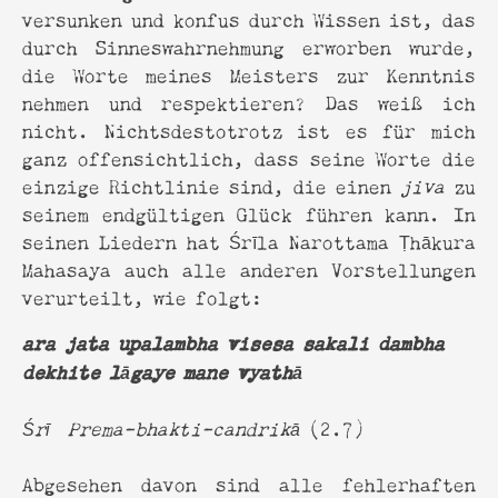
versunken und konfus durch Wissen ist, das
durch Sinneswahrnehmung erworben wurde,
die Worte meines Meisters zur Kenntnis
nehmen und respektieren? Das weiß ich
nicht. Nichtsdestotrotz ist es für mich
ganz offensichtlich, dass seine Worte die
einzige Richtlinie sind, die einen
jiva
zu
seinem endgültigen Glück führen kann. In
seinen Liedern hat Śrīla Narottama Ṭhākura
Mahasaya auch alle anderen Vorstellungen
verurteilt, wie folgt:
ara jata upalambha visesa sakali dambha
dekhite lāgaye mane vyathā
Śrī Prema-bhakti-candrikā
(2.7)
Abgesehen davon sind alle fehlerhaften