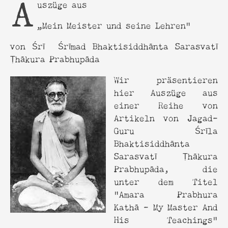
Auszüge aus
„Mein Meister und seine Lehren“
von Śrī Śrīmad Bhaktisiddhānta Sarasvatī
Ṭhākura Prabhupāda
Wir präsentieren
hier Auszüge aus
einer Reihe von
Artikeln von Jagad-
Guru Śrīla
Bhaktisiddhānta
Sarasvatī Ṭhākura
Prabhupāda, die
unter dem Titel
"Amara Prabhura
Kathā - My Master And
His Teachings"