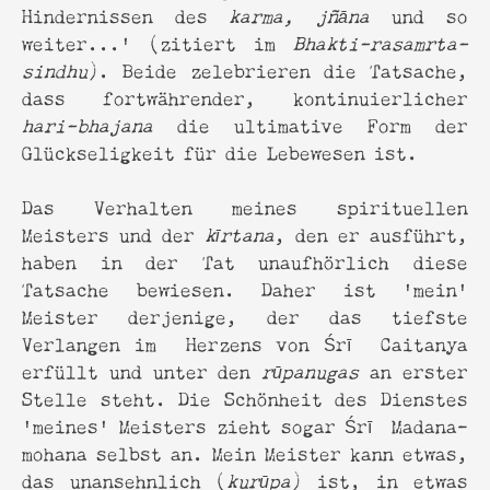
Hindernissen des
karma, jñāna
und so
weiter...' (zitiert im
Bhakti-rasamrta-
sindhu
). Beide zelebrieren die Tatsache,
dass fortwährender, kontinuierlicher
hari-bhajana
die ultimative Form der
Glückseligkeit für die Lebewesen ist.
Das Verhalten meines spirituellen
Meisters und der
kīrtana
, den er ausführt,
haben in der Tat unaufhörlich diese
Tatsache bewiesen. Daher ist 'mein'
Meister derjenige, der das tiefste
Verlangen im Herzens von Śrī Caitanya
erfüllt und unter den
rūpanugas
an erster
Stelle steht. Die Schönheit des Dienstes
'meines' Meisters zieht sogar Śrī Madana-
mohana selbst an. Mein Meister kann etwas,
das unansehnlich (
kurūpa
) ist, in etwas