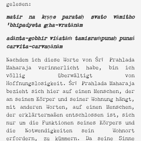
gelesen:
matir na kṛṣṇe parataḥ svato vāmitho
’bhipadyeta gṛha-vratānām
adānta-gobhir viśatāṁ tamisraṁpunaḥ punaś
carvita-carvaṇānām
Nachdem ich diese Worte von Śrī Prahlada
Maharaja verinnerlicht habe, bin ich
völlig überwältigt von
Hoffnungslosigkeit. Śrī Prahlada Maharaja
bezieht sich hier auf einen Menschen, der
an seinem Körper und seiner Wohnung hängt,
mit anderen Worten, auf einen Menschen,
der erklärtermaßen entschlossen ist, sich
nur um die Funktionen seines Körpers und
die Notwendigkeiten sein Wohnort
erfordern, zu kümmern. Da seine Sinne