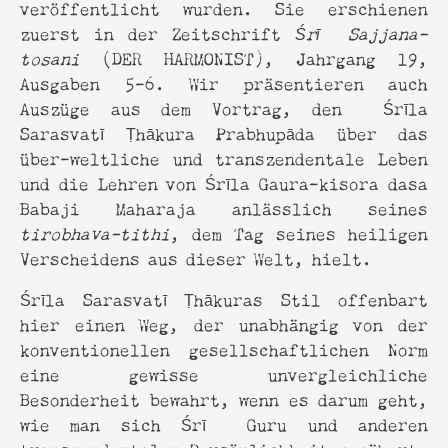
veröffentlicht wurden. Sie erschienen
zuerst in der Zeitschrift
Śrī Sajjana-
tosani
(DER HARMONIST), Jahrgang 19,
Ausgaben 5-6. Wir präsentieren auch
Auszüge aus dem Vortrag, den Śrīla
Sarasvatī Ṭhākura Prabhupāda über das
über-weltliche und transzendentale Leben
und die Lehren von Śrīla Gaura-kisora dasa
Babaji Maharaja anlässlich seines
tirobhava-tithi
, dem Tag seines heiligen
Verscheidens aus dieser Welt, hielt.
Śrīla Sarasvatī Ṭhākuras Stil offenbart
hier einen Weg, der unabhängig von der
konventionellen gesellschaftlichen Norm
eine gewisse unvergleichliche
Besonderheit bewahrt, wenn es darum geht,
wie man sich Śrī Guru und anderen
transzendentalen Persönlichkeiten nähert.