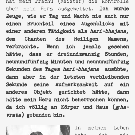
hat mein Prabhu (Meister) die Kontrolle
Ich wurde
über mein Herz ausgeweitet.
Zeuge, wie er Tag und Nacht nie auch nur
einen Bruchteil eines Augenblicks mit
einer anderen Tätigkeit als
,
hari-bhajana
dem Chanten des Heiligen Namens,
verbrachte. Wenn ich jemals gesehen
hätte, dass er dreiundzwanzig Stunden,
neunundfünfzig Minuten und neunundfünfzig
Sekunden des Tages
ausübte,
hari-bhajana
dann aber in der letzten verbleibenden
Sekunde seine Aufmerksamkeit auf ein
anderes Objekt gerichtet hätte, dann
hätte mein Herz nicht beherrschen können,
da ich völlig an Körper und Haus (
gṛha-
) gebunden bin.
vrata
In meinem Leben
habe ich nie