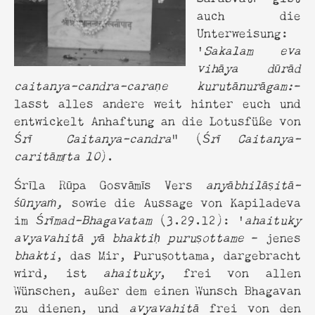
auch die
Unterweisung:
'
Sakalam eva
vihāya dūrād
caitanya-candra-caraṇe kurutānurāgam:
-
lasst alles andere weit hinter euch und
entwickelt Anhaftung an die Lotusfüße von
Śrī Caitanya-candra
" (
Śrī Caitanya-
caritāmṛta 10
).
Śrīla Rūpa Gosvāmīs Vers
anyābhilāṣitā-
śūnyaṁ,
sowie die Aussage von Kapiladeva
im
Śrīmad-Bhagavatam
(3.29.12): '
ahaituky
avyavahitā yā bhaktiḥ puruṣottame
– jenes
bhakti
, das Mir, Puruṣottama, dargebracht
wird, ist
ahaituky
, frei von allen
Wünschen, außer dem einen Wunsch Bhagavan
zu dienen, und
avyavahitā
frei von den