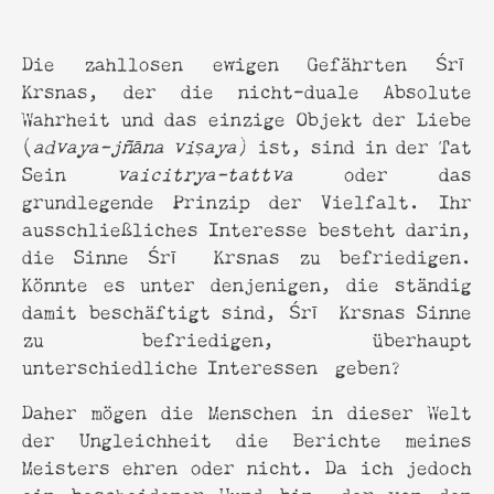
Die zahllosen ewigen Gefährten Śrī
Krsnas, der die nicht-duale Absolute
Wahrheit und das einzige Objekt der Liebe
(
advaya-jñāna viṣaya
) ist, sind in der Tat
Sein
vaicitrya-tattva
oder das
grundlegende Prinzip der Vielfalt. Ihr
ausschließliches Interesse besteht darin,
die Sinne Śrī Krsnas zu befriedigen.
Könnte es unter denjenigen, die ständig
damit beschäftigt sind, Śrī Krsnas Sinne
zu befriedigen, überhaupt
unterschiedliche Interessen geben?
Daher mögen die Menschen in dieser Welt
der Ungleichheit die Berichte meines
Meisters ehren oder nicht. Da ich jedoch
ein bescheidener Hund bin, der von den