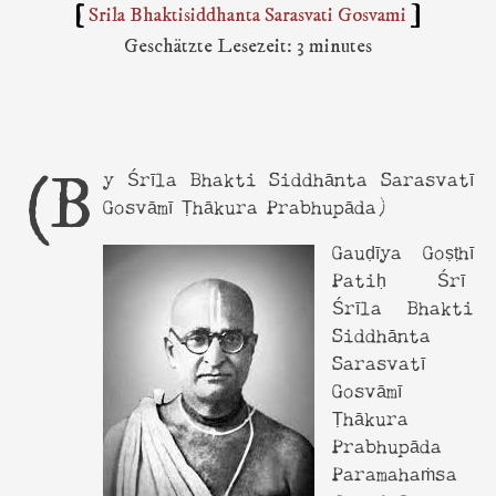
Srila Bhaktisiddhanta Sarasvati Gosvami
Geschätzte Lesezeit: 3 minutes
(By Śrīla Bhakti Siddhānta Sarasvatī
Gosvāmī Ṭhākura Prabhupāda)
Gauḍīya Goṣṭhī
Patiḥ Śrī
Śrīla Bhakti
Siddhānta
Sarasvatī
Gosvāmī
Ṭhākura
Prabhupāda
Paramahaṁsa