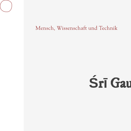
Mensch, Wissenschaft und Technik
Onlinbücher
Textbilder
Sarasv
Śrī Gau
Der H
Videos
Chait
Startseite
Sarasv
Upade
Study Guide
Harik