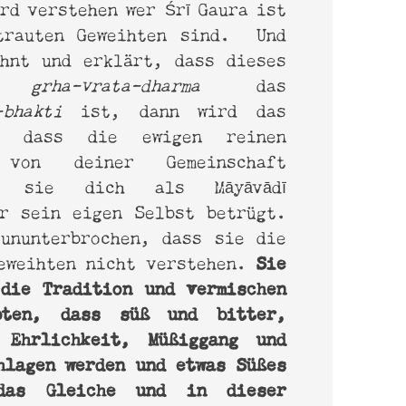
rd verstehen wer Śrī Gaura ist
trauten Geweihten sind. Und
hnt und erklärt, dass dieses
che
grha-vrata-dharma
das
-bhakti
ist, dann wird das
n, dass die ewigen reinen
 von deiner Gemeinschaft
da sie dich als Māyāvādī
r sein eigen Selbst betrügt.
 ununterbrochen, dass sie die
Sie
eweihten nicht verstehen.
die Tradition und vermischen
pten, dass süß und bitter,
 Ehrlichkeit, Müßiggang und
hlagen werden und etwas Süßes
das Gleiche und in dieser