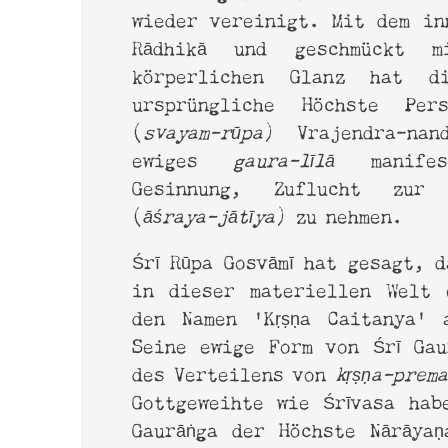
wieder vereinigt. Mit dem in
Rādhikā und geschmückt m
körperlichen Glanz hat di
ursprüngliche Höchste Pers
(
svayam-rūpa
) Vrajendra-nan
ewiges
gaura-līlā
manifes
Gesinnung, Zuflucht zur 
(
āśraya-jātīya
) zu nehmen.
Śrī Rūpa Gosvāmī hat gesagt, d
in dieser materiellen Welt 
den Namen 'Kṛṣṇa Caitanya' 
Seine ewige Form von Śrī Ga
des Verteilens von
kṛṣṇa-prema
Gottgeweihte wie Śrīvasa hab
Gaurāṅga der Höchste Nārāya