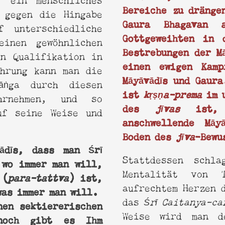
Bereiche zu dränge
 gegen die Hingabe
Gaura Bhagavan 
f unterschiedliche
Gottgeweihten in 
inen gewöhnlichen
Bestrebungen der M
en Qualifikation in
einen ewigen Kamp
ahrung kann man die
Māyāvādīs und Gaur
āṅga durch diesen
ist
im u
kṛṣṇa-prema
ahrnehmen, und so
des
ist,
jīvas
uf seine Weise und
anschwellende Māy
Boden des
-Bewu
jīva
ādīs, dass man Śrī
Stattdessen schl
 wo immer man will,
Mentalität von 
 (
) ist,
para-tattva
aufrechtem Herzen
was immer man will.
das
Śrī Caitanya-ca
nen sektiererischen
Weise wird man d
 noch gibt es Ihm