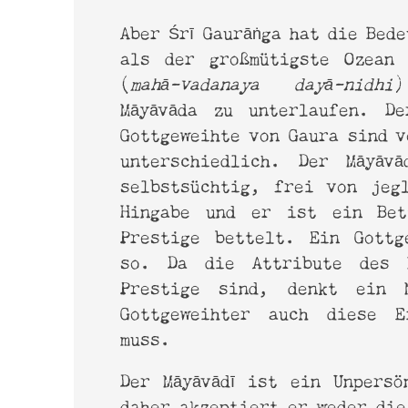
Aber Śrī Gaurāṅga hat die Bed
als der großmütigste Ozean 
(
mahā-vadanaya dayā-nidhi
)
Māyāvāda zu unterlaufen. De
Gottgeweihte von Gaura sind v
unterschiedlich. Der Māyāvā
selbstsüchtig, frei von jeg
Hingabe und er ist ein Bet
Prestige bettelt. Ein Gottg
so. Da die Attribute des M
Prestige sind, denkt ein M
Gottgeweihter auch diese E
muss.
Der Māyāvādī ist ein Unpersö
daher akzeptiert er weder die