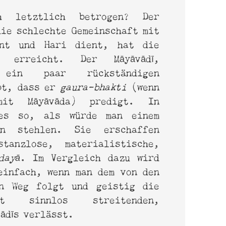
h letztlich betrogen? Der
die schlechte Gemeinschaft mit
hnt und Hari dient, hat die
n erreicht. Der Māyāvādī,
ein paar rückständigen
bt, dass er
gaura-bhakti
(wenn
mit Māyāvāda) predigt. In
 es so, als würde man einem
n stehlen. Sie erschaffen
tanzlose, materialistische,
dayā
. Im Vergleich dazu wird
einfach, wenn man dem von den
en Weg folgt und geistig die
it sinnlos streitenden,
ādīs verlässt.