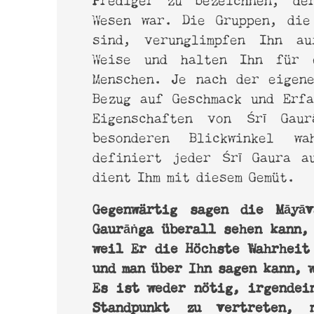
Wesen war. Die Gruppen, die
sind, verunglimpfen Ihn au
Weise und halten Ihn für e
Menschen. Je nach der eigen
Bezug auf Geschmack und Erf
Eigenschaften von Śrī Gaur
besonderen Blickwinkel w
definiert jeder Śrī Gaura a
dient Ihm mit diesem Gemüt.
Gegenwärtig sagen die Māyāv
Gaurāṅga überall sehen kann,
weil Er die Höchste Wahrheit
und man über Ihn sagen kann, 
Es ist weder nötig, irgendei
Standpunkt zu vertreten,