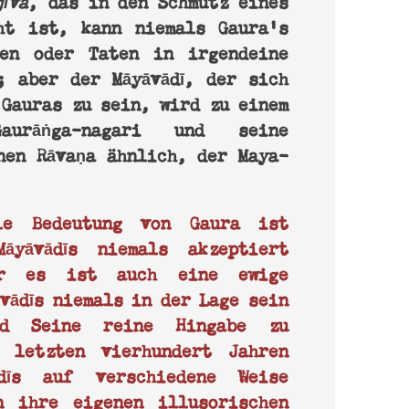
jīva
ht ist, kann niemals Gaura’s
ten oder Taten in irgendeine
; aber der Māyāvādī, der sich
 Gauras zu sein, wird zu einem
aurāṅga-nagari und seine
nen Rāvaṇa ähnlich, der Maya-
.
ale Bedeutung von Gaura ist
āyāvādīs niemals akzeptiert
er es ist auch eine ewige
vādīs niemals in der Lage sein
nd Seine reine Hingabe zu
 letzten vierhundert Jahren
dīs auf verschiedene Weise
n ihre eigenen illusorischen