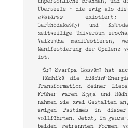
Überseele - die ewig als di
avatāras
existiert: Kār
Garbhodakaśāyī und Kṣīro
zeitweilige Universum ersch
Vaikuṇṭha manifestieren, w
Manifestierung der Opulenz v
ist.
Śrī Svarūpa Gosvāmī hat au
Rādhikā die
hlādinī-
Energ
Transformation Seiner Lieb
Früher waren Kṛṣṇa und Rād
nahmen sie zwei Gestalten an
ewigen Pastimes in dieser
vollführten. Jetzt, im
gaura-
beiden getrennten Formen v