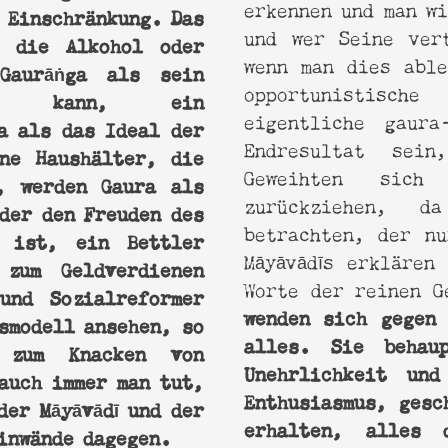
erkennen und man wi
 Einschränkung. Das
und wer Seine ver
, die Alkohol oder
wenn man dies able
aurāṅga als sein
opportunistis
ten kann, ein
eigentliche gaura
a als das Ideal der
Endresultat sei
ene Haushälter, die
Geweihten sich
, werden Gaura als
zurückziehen, 
der den Freuden des
betrachten, der nu
n ist, ein Bettler
Māyāvādīs erklären
zum Geldverdienen
Worte der reinen G
und Sozialreformer
wenden sich gegen 
smodell ansehen, so
alles. Sie behau
um Knacken von
Unehrlichkeit und
auch immer man tut,
Enthusiasmus, gesc
der Māyāvādī und der
erhalten, alles 
inwände dagegen.