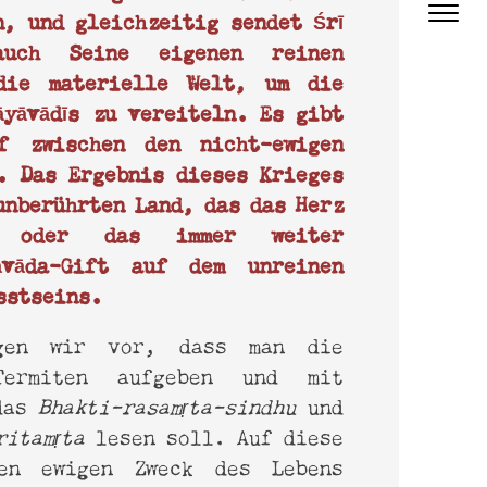
n, und gleichzeitig sendet Śrī
auch Seine eigenen reinen
die materielle Welt, um die
āyāvādīs zu vereiteln. Es gibt
f zwischen den nicht-ewigen
a. Das Ergebnis dieses Krieges
nberührten Land, das das Herz
 oder das immer weiter
āvāda-Gift auf dem unreinen
sstseins.
agen wir vor, dass man die
Termiten aufgeben und mit
 das
Bhakti-rasamṛta-sindhu
und
ritamṛta
lesen soll. Auf diese
en ewigen Zweck des Lebens