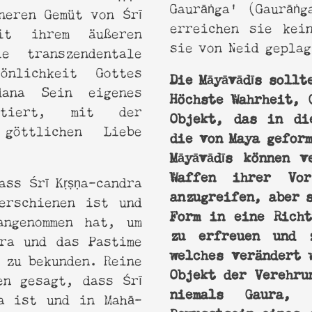
Gaurāṅga' (Gaurāṅ
neren Gemüt von Śrī
erreichen sie kei
it ihrem äußeren
sie von Neid geplag
e transzendentale
önlichkeit Gottes
Die Māyāvādīs sollt
dana Sein eigenes
Höchste Wahrheit, 
tiert, mit der
Objekt, das in di
göttlichen Liebe
die von Maya gefor
Māyāvādīs können v
Waffen ihrer Vor
ass Śrī Kṛṣṇa-candra
anzugreifen, aber 
erschienen ist und
Form in eine Richt
angenommen hat, um
zu erfreuen und 
ura und das Pastime
welches verändert 
zu bekunden. Reine
Objekt der Verehru
en gesagt, dass Śrī
niemals Gaura,
ṇa ist und in Mahā-
Bewusstsein eines