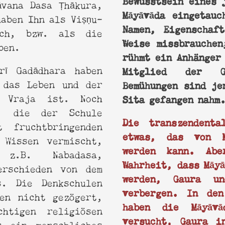
āvana Dasa Ṭhākura,
Māyāvāda eingetauc
haben Ihn als Viṣṇu-
Namen, Eigenschaf
ich, bzw. als die
Weise missbrauchen
ben.
rühmt ein Anhänger
rī Gadādhara haben
Mitglied der G
 das Leben und der
Bemühungen sind je
n Vraja ist. Noch
Sita gefangen nahm
n, die der Schule
Die transzendent
 fruchtbringenden
etwas, das von M
 Wissen vermischt,
werden kann. Ab
z.B. Nabadasa,
Wahrheit, dass Māyā
erschieden von dem
werden, Gaura u
s. Die Denkschulen
verbergen. In den
ben nicht gezögert,
haben die Māyāvā
htigen religiösen
versucht, Gaura i
r ein menschliches