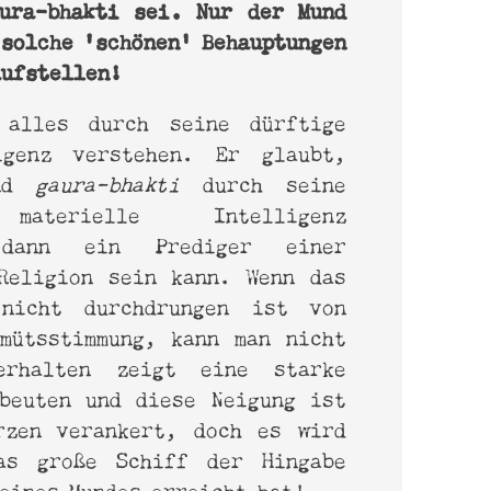
ura-bhakti sei. Nur der Mund
 solche ‘schönen’ Behauptungen
aufstellen!
 alles durch seine dürftige
igenz verstehen. Er glaubt,
und
gaura-bhakti
durch seine
 materielle Intelligenz
 dann ein Prediger einer
Religion sein kann. Wenn das
 nicht durchdrungen ist von
mütsstimmung, kann man nicht
erhalten zeigt eine starke
beuten und diese Neigung ist
rzen verankert, doch es wird
as große Schiff der Hingabe
eines Mundes erreicht hat!