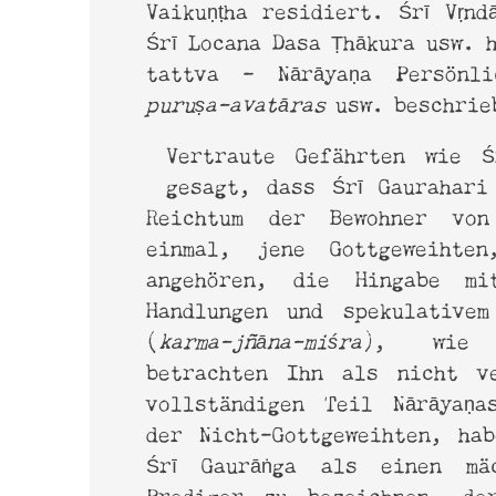
Vaikuṇṭha residiert. Śrī Vṛnd
Śrī Locana Dasa Ṭhākura usw. 
tattva - Nārāyaṇa Persönl
puruṣa-avatāras
usw. beschrie
Vertraute Gefährten wie Ś
gesagt, dass Śrī Gaurahari
Reichtum der Bewohner vo
einmal, jene Gottgeweihte
angehören, die Hingabe mit
Handlungen und spekulativem
(
karma-jñāna-miśra
), wie 
betrachten Ihn als nicht v
vollständigen Teil Nārāyaṇa
der Nicht-Gottgeweihten, ha
Śrī Gaurāṅga als einen mäc
Prediger zu bezeichnen, de