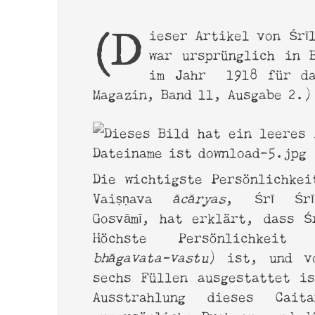
Online-Magazin
Srima
(Dieser Artikel von Śrīla Sarasvatī Ṭhākura
war ursprünglich in 
im Jahr 1918 für da
Magazin, Band 11, Ausgabe 2.)
Die wichtigste Persönlichkei
Vaiṣṇava
ācāryas
, Śrī Śrī
haribol@derharmonist.de
Gosvāmī, hat erklärt, dass Ś
www.shyamdasbaba.com
Höchste Persönlichkeit
www.sadananda.com
bhāgavata-vastu
) ist, und v
sechs Füllen ausgestattet i
Ausstrahlung dieses Cait
unpersönliche Brahman, und d