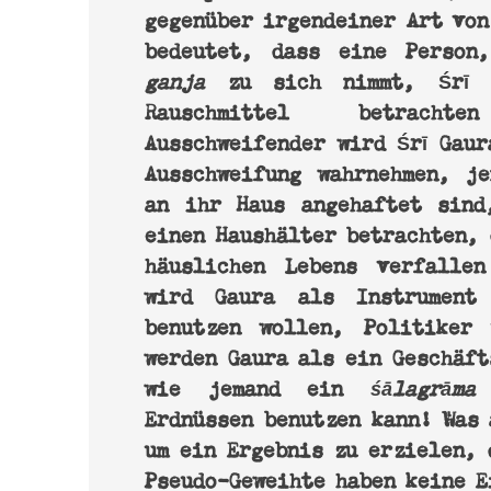
gegenüber irgendeiner Art von
bedeutet, dass eine Person
zu sich nimmt, Śrī G
ganja
Rauschmittel betrach
Ausschweifender wird Śrī Gaur
Ausschweifung wahrnehmen, j
an ihr Haus angehaftet sind
einen Haushälter betrachten, 
häuslichen Lebens verfalle
wird Gaura als Instrument 
benutzen wollen, Politiker 
werden Gaura als ein Geschäft
wie jemand ein
z
śālagrāma
Erdnüssen benutzen kann! Was 
um ein Ergebnis zu erzielen, 
Pseudo-Geweihte haben keine E