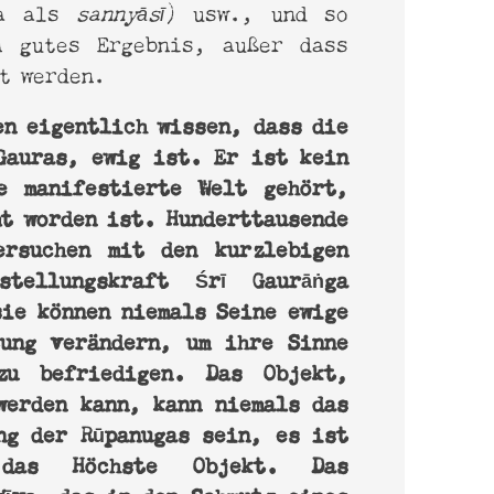
ga als
sannyāsī
) usw., und so
n gutes Ergebnis, außer dass
t werden.
en eigentlich wissen, dass die
Gauras, ewig ist. Er ist kein
e manifestierte Welt gehört,
mt worden ist. Hunderttausende
ersuchen mit den kurzlebigen
stellungskraft Śrī Gaurāṅga
sie können niemals Seine ewige
ung verändern, um ihre Sinne
zu befriedigen. Das Objekt,
werden kann, kann niemals das
ng der Rūpanugas sein, es ist
 das Höchste Objekt. Das
, das in den Schmutz eines