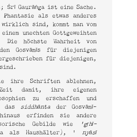
e; Śrī Gaurāṅga ist eine Sache.
 Phantasie als etwas anderes
 wirklich sind, kommt man vom
 einem unechten Gottgeweihten
n. Die höchste Wahrheit von
den Gosvāmīs für diejenigen
ergeschrieben für diejenigen,
 sind.
ie ihre Schriften ablehnen,
Zeit damit, ihre eigenen
losophien zu erschaffen und
ei das
siddhānta
der Gosvāmī-
hinaus erfinden sie andere
usorische Gebilde wie
'gṛhī-
ga als Haushälter), '
nyāsī