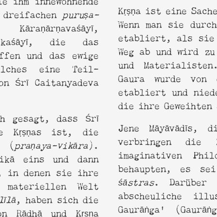
Kṛṣṇa ist eine Sach
e dreifachen
puruṣa-
Wenn man sie durch
aṇārṇavaśāyī,
etabliert, als sie
dakaśāyī, die das
Weg ab und wird zu
affen und das ewige
und Materialiste
elches eine Teil-
Gaura wurde von 
on Śrī Caitanyadeva
etabliert und nied
die ihre Geweihten
ch gesagt, dass Śrī
Jene Māyāvādīs, d
ie Kṛṣṇas ist, die
verbringen die 
e (
praṇaya-vikāra
).
imaginativen Phi
hikā eins und dann
behaupten, es s
, in denen sie ihre
śāstras
. Darüber 
 materiellen Welt
abscheuliche ill
līlā
, haben sich die
Gaurāṅga' (Gaurāṅ
on Rādhā und Kṛṣṇa