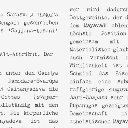
d Bhagavatam Katha
wer wird dadurc
Gottgeweihte, der 
Bengali geschrieben
dem Māyāvādī able
s ‘Sajjana-tosani’
höchste Positio
gemeinsam mit 
Materialisten glau
auch vermischt 
Wirklichkeit ist
t unter den Gauḍīya
Schmied das Eise
 Damodara-Svarūpa
einfach eine subs
rī Caitanyadeva die
raffgierige
sampra
 Gottes (
svayam-
hari-bhajana
sehr 
ollständig mit den
Rūpanugas gezeigt
st. Die körperliche
Gemeinschaft m
anyadeva ist das
atheistischen Māyāv
ie ihm innewohnende