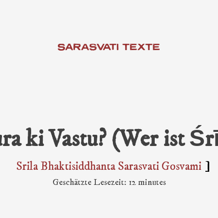
SARASVATI TEXTE
ati Thakur & Seine Schüler
ra ki Vastu? (Wer ist Śr
armonist
anya Bhagavat
Srila Bhaktisiddhanta Sarasvati Gosvami
ati Texte
Geschätzte Lesezeit: 12 minutes
sh
atha von Shyam das Baba