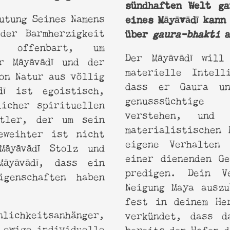
sündhaften Welt ga
eutung Seines Namens
eines Māyāvādī kann
der Barmherzigkeit
über
gaura-bhakti
 offenbart, um
Der Māyāvādī will
r Māyāvādī und der
materielle Intell
on Natur aus völlig
dass er Gaura 
dī ist egoistisch,
genusssüchtige
licher spirituellen
verstehen, und
tler, der um sein
materialistischen 
eweihter ist nicht
eigene Verhalten
āyāvādī Stolz und
einer dienenden Ge
āyāvādī, dass ein
predigen. Dein V
igenschaften haben
Neigung Maya auszu
fest in deinem He
nlichkeitsanhänger,
verkündet, dass d
 ewige individuelle
bereits den Hafen d