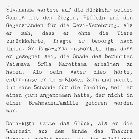
Śivānanda wartete auf die Rückkehr seines
Sohnes mit den Ziegen, Büffeln und den
Gegenständen für die Devi-Verehrung. Als
er sah, dass er ohne die Tiere
zurückkehrte, fragte er besorgt nach
ihnen. Śrī Rama-kṛṣṇa antwortete ihm, dass
er gesegnet sei, die Gnade des berühmten
Vaiṣṇava Śrīla Narottama erhalten zu
haben. Als sein Vater dies hörte,
entbrannte er in maßlosem Zorn und nannte
ihn eine Schande für die Familie, weil er
einen
guru
angenommen hatte, der nicht in
einer Brahmanenfamilie geboren worden
war.
Rama-kṛṣṇa hatte das Glück, als er die
Wahrheit aus dem Munde des Thakura
Mahasaya gehört hatte, aus dem weltlichen