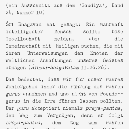
(ein Ausschnitt aus dem 'Gaudiya', Band
24, Nummer 10)
Śrī Bhagavan hat gesagt: Ein wahrhaft
intelligenter Mensch sollte böse
Gesellschaft meiden, aber die
Gemeinschaft mit Heiligen suchen, die mit
ihren Unterweisungen den Knoten der
weltlichen Anhaftungen unseres Geistes
abnagen (
Śrīmad-Bhagavatam
11.26.26).
Das bedeutet, dass wir für unser wahres
Wohlergehen immer die Führung des wahren
gurus
annehmen und uns nicht von Pseudo--
gurus in die Irre führen lassen sollten.
Der
guru
akzeptiert niemals
preya-pantha
,
den Weg zum Vergnügen, denn er folgt
sreya-pantha
, dem Weg zum wahren
Wohlbefinden. Und er weist seine Schüler