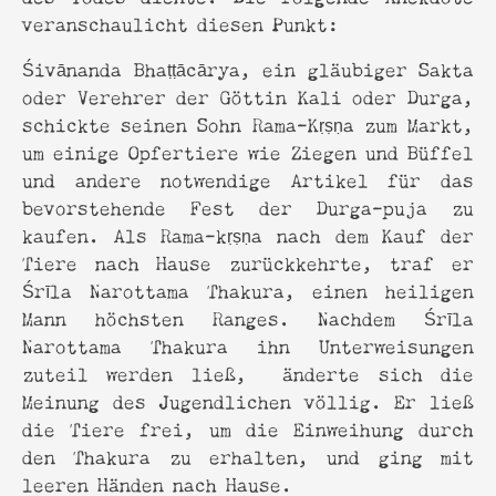
veranschaulicht diesen Punkt:
Śivānanda Bhaṭṭācārya, ein gläubiger Sakta
oder Verehrer der Göttin Kali oder Durga,
schickte seinen Sohn Rama-Kṛṣṇa zum Markt,
um einige Opfertiere wie Ziegen und Büffel
und andere notwendige Artikel für das
bevorstehende Fest der Durga-puja zu
kaufen. Als Rama-kṛṣṇa nach dem Kauf der
Tiere nach Hause zurückkehrte, traf er
Śrīla Narottama Thakura, einen heiligen
Mann höchsten Ranges. Nachdem Śrīla
Narottama Thakura ihn Unterweisungen
zuteil werden ließ, änderte sich die
Meinung des Jugendlichen völlig. Er ließ
die Tiere frei, um die Einweihung durch
den Thakura zu erhalten, und ging mit
leeren Händen nach Hause.