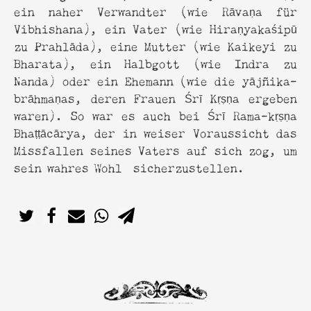
ein naher Verwandter (wie Rāvaṇa für
Vibhishana), ein Vater (wie Hiraṇyakaśipū
zu Prahlāda), eine Mutter (wie Kaikeyi zu
Bharata), ein Halbgott (wie Indra zu
Nanda) oder ein Ehemann (wie die yājñika-
brāhmaṇas, deren Frauen Śrī Kṛṣṇa ergeben
waren). So war es auch bei Śrī Rama-kṛṣṇa
Bhaṭṭācārya, der in weiser Voraussicht das
Missfallen seines Vaters auf sich zog, um
sein wahres Wohl sicherzustellen.