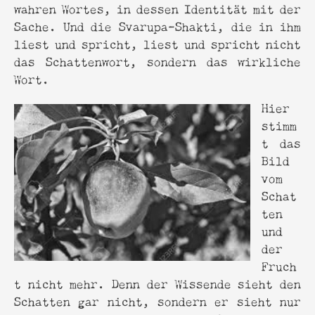
wahren Wortes, in dessen Identität mit der
Sache. Und die Svarupa-Shakti, die in ihm
liest und spricht, liest und spricht nicht
das Schattenwort, sondern das wirkliche
Wort.
Hier
stimm
t das
Bild
vom
Schat
ten
und
der
Fruch
t nicht mehr. Denn der Wissende sieht den
Schatten gar nicht, sondern er sieht nur