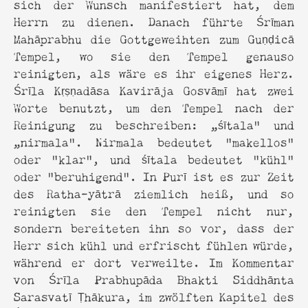
sich der Wunsch manifestiert hat, dem
Herrn zu dienen. Danach führte Śrīman
Mahāprabhu die Gottgeweihten zum Guṇḍicā
Tempel, wo sie den Tempel genauso
reinigten, als wäre es ihr eigenes Herz.
Śrīla Kṛṣṇadāsa Kavirāja Gosvāmī hat zwei
Worte benutzt, um den Tempel nach der
Reinigung zu beschreiben: „śītala“ und
„nirmala“. Nirmala bedeutet "makellos"
oder "klar", und śītala bedeutet "kühl"
oder "beruhigend". In Purī ist es zur Zeit
des Ratha-yātrā ziemlich heiß, und so
reinigten sie den Tempel nicht nur,
sondern bereiteten ihn so vor, dass der
Herr sich kühl und erfrischt fühlen würde,
während er dort verweilte. Im Kommentar
von Śrīla Prabhupāda Bhakti Siddhānta
Sarasvatī Ṭhākura, im zwölften Kapitel des