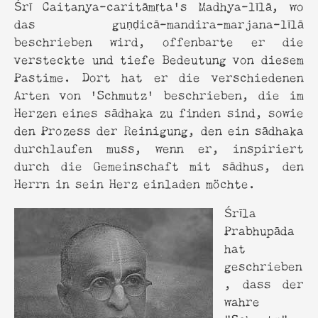
Śrī Caitanya-caritāmṛta’s Madhya-līlā, wo
das guṇḍicā-mandira-marjana-līlā
beschrieben wird, offenbarte er die
versteckte und tiefe Bedeutung von diesem
Pastime. Dort hat er die verschiedenen
Arten von 'Schmutz' beschrieben, die im
Herzen eines sādhaka zu finden sind, sowie
den Prozess der Reinigung, den ein sādhaka
durchlaufen muss, wenn er, inspiriert
durch die Gemeinschaft mit sādhus, den
Herrn in sein Herz einladen möchte.
Śrīla
Prabhupāda
hat
geschrieben
, dass der
wahre
"Schmutz"