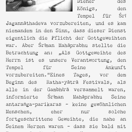
Diener des
Königs, den
Tempel für Śrī
Jagannāthadeva vorzubereiten, und es kam
niemandem in den Sinn, dass dieser Dienst
eigentlich die Pflicht der Gottgeweihten
war. Aber Śrīman Mahāprabhu stellte die
Betrachtung an: „Als Gottgeweihte des
Herrn ist es unsere Verantwortung, den
Tempel für Seine Ankunft
vorzubereiten."Eines Tages, vor dem
Beginn des Ratha-yātrā Festivals, als
alle in der Gambhīrā versammelt waren,
informierte Śrīman Mahāprabhu Seine
antaraṅga-parikaras – keine gewöhnlichen
Menschen, eher nur solche
fortgeschrittene Geweihte, die nahe an
Seinem Herzen waren – dass sie bald mit