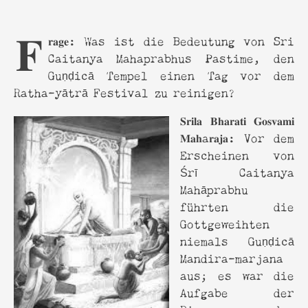
𝐅𝐫𝐚𝐠𝐞: Was ist die Bedeutung von Sri
Caitanya Mahaprabhus Pastime, den
Guṇḍicā Tempel einen Tag vor dem
Ratha-yātrā Festival zu reinigen?
𝐒𝐫𝐢𝐥𝐚 𝐁𝐡𝐚𝐫𝐚𝐭𝐢 𝐆𝐨𝐬𝐯𝐚𝐦𝐢
𝐌𝐚𝐡a𝐫𝐚𝐣𝐚: Vor dem
Erscheinen von
Śrī Caitanya
Mahāprabhu
führten die
Gottgeweihten
niemals Guṇḍicā
Mandira-marjana
aus; es war die
Aufgabe der