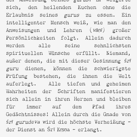
sich, den heilenden Kuchen ohne die
Erlaubnis seines
gurus
zu essen. Ein
intelligenter Mensch weiß, wie man den
Anweisungen und Lehren (
vā
ṇ
ī
) großer
Persönlichkeiten folgt. Allein dadurch
werden alle seine sehnlichsten
spirituellen Wünsche erfüllt. Niemand,
außer denen, die mit dieser Gesinnung
śrī
guru
dienen, können die schwierigste
Prüfung bestehen, die ihnen die Welt
auferlegt. Alle tiefen und geheimen
Wahrheiten der Schriften manifestieren
sich allein in ihren Herzen und bleiben
für immer auf dem Pfad ihres
Gedächtnisses! Allein durch die Gnade von
śrī gurudeva
wird die höchste Verheißung -
der Dienst an Śrī Kṛṣṇa - erlangt.