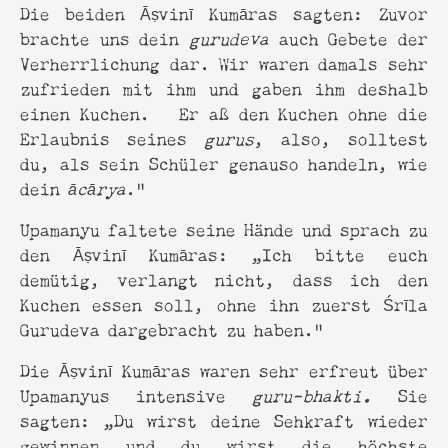
Die beiden Āṣvinī Kumāras sagten: Zuvor
brachte uns dein
gurudeva
auch Gebete der
Verherrlichung dar. Wir waren damals sehr
zufrieden mit ihm und gaben ihm deshalb
einen Kuchen. Er aß den Kuchen ohne die
Erlaubnis seines
gurus
, also, solltest
du, als sein Schüler genauso handeln, wie
dein
ācārya
.”
Upamanyu faltete seine Hände und sprach zu
den Āṣvinī Kumāras: „Ich bitte euch
demütig, verlangt nicht, dass ich den
Kuchen essen soll, ohne ihn zuerst Śrīla
Gurudeva dargebracht zu haben.”
Die Āṣvinī Kumāras waren sehr erfreut über
Upamanyus intensive
guru-bhakti.
Sie
sagten: „Du wirst deine Sehkraft wieder
gewinnen und du wirst die höchste