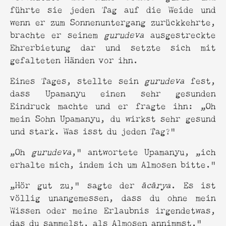
führte sie jeden Tag auf die Weide und
wenn er zum Sonnenuntergang zurückkehrte,
brachte er seinem
gurudeva
ausgestreckte
Ehrerbietung dar und setzte sich mit
gefalteten Händen vor ihn.
Eines Tages, stellte sein
gurudeva
fest,
dass Upamanyu einen sehr gesunden
Eindruck machte und er fragte ihn: „Oh
mein Sohn Upamanyu, du wirkst sehr gesund
und stark. Was isst du jeden Tag?”
„Oh
gurudeva
,” antwortete Upamanyu, „ich
erhalte mich, indem ich um Almosen bitte.“
„Hör gut zu,” sagte der
ācārya
. Es ist
völlig unangemessen, dass du ohne mein
Wissen oder meine Erlaubnis irgendetwas,
das du sammelst, als Almosen annimmst."