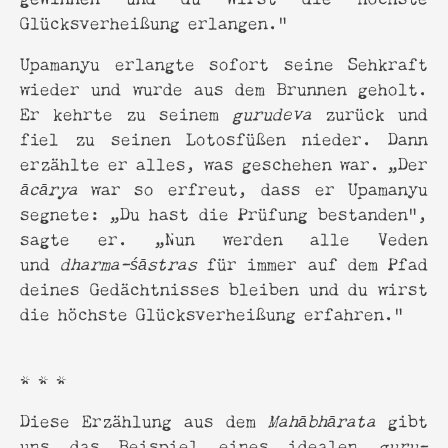
Glücksverheißung erlangen.“
Upamanyu erlangte sofort seine Sehkraft
wieder und wurde aus dem Brunnen geholt.
Er kehrte zu seinem
gurudeva
zurück und
fiel zu seinen Lotosfüßen nieder. Dann
erzählte er alles, was geschehen war. „Der
ācārya
war so erfreut, dass er Upamanyu
segnete: „Du hast die Prüfung bestanden“,
sagte er. „Nun werden alle Veden
und
dharma-śāstras
für immer auf dem Pfad
deines Gedächtnisses bleiben und du wirst
die höchste Glücksverheißung erfahren.“
* * *
Diese Erzählung aus dem
Mahābhārata
gibt
uns das Beispiel eines idealen
guru-