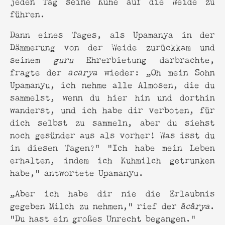
jeden Tag seine Kühe auf die Weide zu
führen.
Dann eines Tages, als Upamanya in der
Dämmerung von der Weide zurückkam und
seinem
guru
Ehrerbietung darbrachte,
fragte der
ācārya
wieder: „Oh mein Sohn
Upamanyu, ich nehme alle Almosen, die du
sammelst, wenn du hier hin und dorthin
wanderst, und ich habe dir verboten, für
dich selbst zu sammeln, aber du siehst
noch gesünder aus als vorher! Was isst du
in diesen Tagen?" “Ich habe mein Leben
erhalten, indem ich Kuhmilch getrunken
habe,“ antwortete Upamanyu.
„Aber ich habe dir nie die Erlaubnis
gegeben Milch zu nehmen,“ rief der
ācārya
.
“Du hast ein großes Unrecht begangen.”