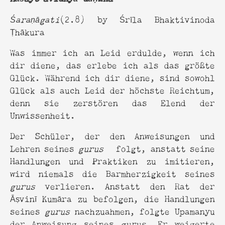
Śara
ṇ
ā
gati
(2.8) by Śrīla Bhaktivinoda
Ṭhākura
Was immer ich an Leid erdulde, wenn ich
dir diene, das erlebe ich als das größte
Glück. Während ich dir diene, sind sowohl
Glück als auch Leid der höchste Reichtum,
denn sie zerstören das Elend der
Unwissenheit.
Der Schüler, der den Anweisungen und
Lehren seines
gurus
folgt, anstatt seine
Handlungen und Praktiken zu imitieren,
wird niemals die Barmherzigkeit seines
gurus
verlieren. Anstatt den Rat der
Āṣvinī Kumāra zu befolgen, die Handlungen
seines
gurus
nachzuahmen, folgte Upamanyu
der Anweisung seines
gurus
. Er weigerte