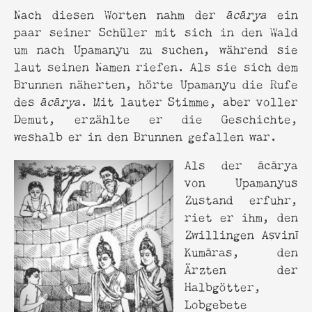
Nach diesen Worten nahm der
ācārya
ein
paar seiner Schüler mit sich in den Wald
um nach Upamanyu zu suchen, während sie
laut seinen Namen riefen. Als sie sich dem
Brunnen näherten, hörte Upamanyu die Rufe
des
ācārya
. Mit lauter Stimme, aber voller
Demut, erzählte er die Geschichte,
weshalb er in den Brunnen gefallen war.
Als der ācārya
von Upamanyus
Zustand erfuhr,
riet er ihm, den
Zwillingen Aṣvinī
Kumāras, den
Ärzten der
Halbgötter,
Lobgebete