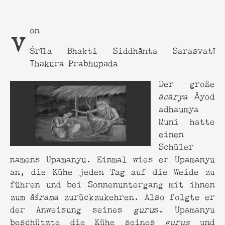
von
Śrīla Bhakti Siddhānta Sarasvatī
Ṭhākura Prabhupāda
Der große
ācārya
Āyod
adhaumya
Muni hatte
einen
Schüler
namens Upamanyu. Einmal wies er Upamanyu
an, die Kühe jeden Tag auf die Weide zu
führen und bei Sonnenuntergang mit ihnen
zum
āśrama
zurückzukehren. Also folgte er
der Anweisung seines
guru
s. Upamanyu
beschützte die Kühe seines
gurus
und