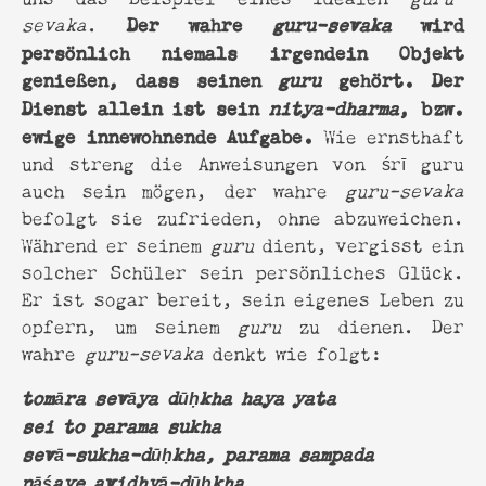
Der wahre
wird
sevaka
.
guru-sevaka
persönlich niemals irgendein Objekt
genießen, dass seinen
gehört. Der
guru
Dienst allein ist sein
, bzw.
nitya-dharma
ewige innewohnende Aufgabe.
Wie ernsthaft
und streng die Anweisungen von śrī guru
auch sein mögen, der wahre
guru-sevaka
befolgt sie zufrieden, ohne abzuweichen.
Während er seinem
guru
dient, vergisst ein
solcher Schüler sein persönliches Glück.
Er ist sogar bereit, sein eigenes Leben zu
opfern, um seinem
guru
zu dienen. Der
wahre
guru-sevaka
denkt wie folgt:
tomāra sevāya dū
ḥ
kha haya yata
sei to parama sukha
sevā-sukha-dū
ḥ
kha, parama sampada
nāśaye avidhyā-dū
ḥ
kha