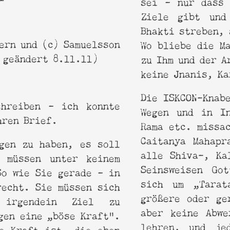
sei – nur dass 
d Bhagavatam Katha
Ziele gibt und
Bhakti streben, 
mern und © Samuelsson
Wo bliebe die M
 geändert 8.11.11)
zu Ihm und der A
keine Jnanis, Ka
Die ISKCON-Knab
hreiben – ich konnte
Wegen und in I
hren Brief.
Rama etc. missa
Caitanya Mahapr
gen zu haben, es soll
alle Shiva-, Ka
 müssen unter keinem
Seinsweisen Go
So wie Sie gerade – in
sich um „Tarat
recht. Sie müssen sich
größere oder ge
 irgendein Ziel zu
aber keine Abwe
gen eine „böse Kraft“.
lehren, und je
e Kraft ist, die eben