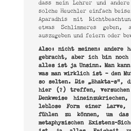
dass mein Lehrer und andere
solche Heuchler einfach beise
Aparadhis mit Nichtbeachtu
etwas Schlimmeres geben, 
auszugeben und feiern oder be
Also: nicht meinen: andere h
gebracht, aber ich bin noch
alles ist ja Unsinn. Man kann
was man wirklich ist – den Mu
so selten. Die „Bhakta-s“, d
hier (?) treffen, versuchen
Denkweise hineinzukriechen
leblose Form einer Larve,
fühlen zu können, um das 
metaphysischen Existenz-Sic
ist ja alles Feigheit un