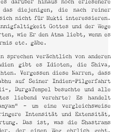
es darüber hinaus noch erlesenere
 das diejenigen, die nach reiner
sich nicht für Mukti interessieren.
annigfaltigkeit Gottes und der Wege
rten, wie Er den Atma liebt, wenn es
rmis etc. gäbe.
en sprechen verächtlich von anderen
ndien gibt es Idioten, die Shiva,
chten. Vergessen diese Narren, dass
abhu auf Seiner Indien-Pilgerfahrt
li-, DurgaTempel besuchte und alle
ttes liebend verehrte? Es handelt
amyam” – um eine vergleichsweise
ringere Intensität und Extensität,
rtung. Das ist, was die Shastrams
der, der einen Weg ehrlich geht,