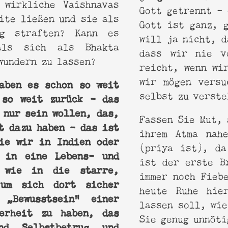
 wirkliche Vaishnavas
Gott getrennt – 
ite ließen und sie als
Gott ist ganz, 
ng straften? Kann es
will ja nicht, d
als sich als Bhakta
dass wir nie v
wundern zu lassen?
reicht, wenn wi
wir mögen versu
aben es schon so weit
selbst zu verste
 so weit zurück – das
 nur sein wollen, das,
Fassen Sie Mut, 
t dazu haben – das ist
ihrem Atma nah
ie wir in Indien oder
(priya ist), da
 in eine Lebens- und
ist der erste B
, wie in die starre,
immer noch Fieb
 um sich dort sicher
heute Ruhe hie
„Bewusstsein“ einer
lassen soll, wie
herheit zu haben, das
Sie genug unnöti
d Selbstbetrug und