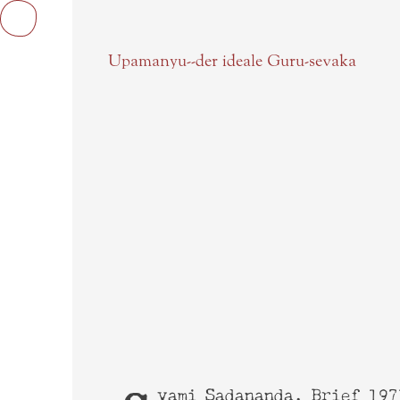
Upamanyu--der ideale Guru-sevaka
Onlinbücher
Textbilder
Sarasv
Der H
Videos
Chait
Startseite
Sarasv
Upade
Study Guide
Harik
Svami Sadananda, Brief 197