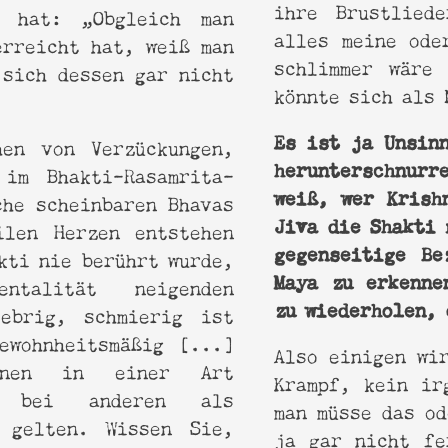
ihre Brustlied
] hat: „Obgleich man
alles meine ode
erreicht hat, weiß man
schlimmer wäre
 sich dessen gar nicht
könnte sich als 
Es ist ja Unsin
hen von Verzückungen,
herunterschnur
im Bhakti-Rasamrita-
weiß, wer Krish
che scheinbaren Bhavas
Jiva die Shakti 
ilen Herzen entstehen
gegenseitige Be
kti nie berührt wurde,
Maya zu erkenne
ntalität neigenden
zu wiederholen, 
ebrig, schmierig ist
ewohnheitsmäßig [...]
Also einigen wi
önnen in einer Art
Krampf, kein ir
m bei anderen als
man müsse das od
 gelten. Wissen Sie,
ja gar nicht fe