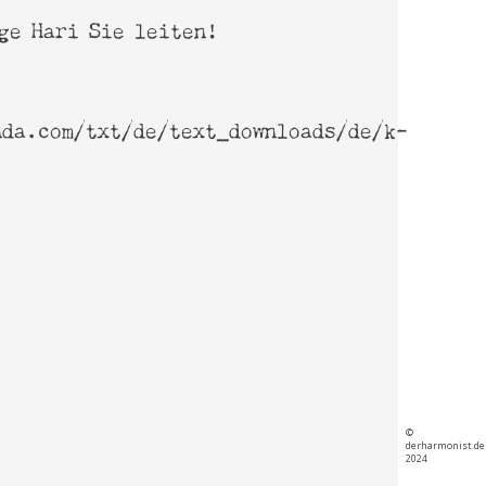
ge Hari Sie leiten!
nda.com/txt/de/text_downloads/de/k-
©
derharmonist.de
2024