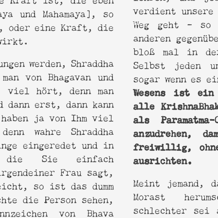
verdient unsere
aya und Mahamaya], so
Weg geht – so 
, oder eine Kraft, die
anderen gegenüb
wirkt.
bloß mal in de
ungen werden, Shraddha
Selbst jeden u
 man von Bhagavan und
sogar wenn es e
, viel hört, denn man
Wesens ist ein
d dann erst, dann kann
alle KrishnaBha
 haben ja von Ihm viel
als Paramatma
denn wahre Shraddha
anzudrehen, d
inge eingeredet und in
freiwillig, ohn
n, die Sie einfach
ausrichten.
irgendeiner Frau sagt,
Meint jemand, d
eicht, so ist das dumm
Morast herum
chte die Person sehen,
schlechter sei 
nnzeichen von Bhava