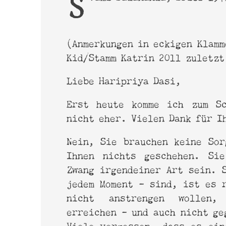
Online-Magazin
Srima
(Anmerkungen in eckigen Klam
Kid/Stamm Katrin 2011 zuletzt
Liebe Haripriya Dasi,
Erst heute komme ich zum Sc
nicht eher. Vielen Dank für I
Nein, Sie brauchen keine Sor
haribol@derharmonist.de
Ihnen nichts geschehen. Sie
www.shyamdasbaba.com
Zwang irgendeiner Art sein. 
www.sadananda.com
jedem Moment – sind, ist es 
nicht anstrengen wollen,
erreichen – und auch nicht ge
Viele vergessen, dass es ein