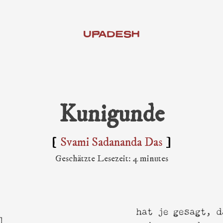
UPADESH
Kunigunde
ati Thakur & Seine Schüler
Svami Sadananda Das
armonist
Geschätzte Lesezeit: 4 minutes
anya Bhagavat
ati Texte
sh
hat je gesagt, d
atha von Shyam das Baba
1