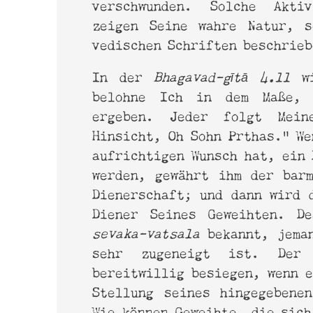
verschwunden. Solche Akti
zeigen Seine wahre Natur, 
vedischen Schriften beschrie
In der
Bhagavad-gītā 4.11
w
belohne Ich in dem Maße,
ergeben. Jeder folgt Mei
Hinsicht, Oh Sohn Prthas.“ We
aufrichtigen Wunsch hat, ein 
werden, gewährt ihm der bar
Dienerschaft; und dann wird 
Diener Seines Geweihten. D
sevaka-vatsala
bekannt, jema
sehr zugeneigt ist. Der
bereitwillig besiegen, wenn e
Stellung seines hingegebene
Wie können Geweihte, die sich