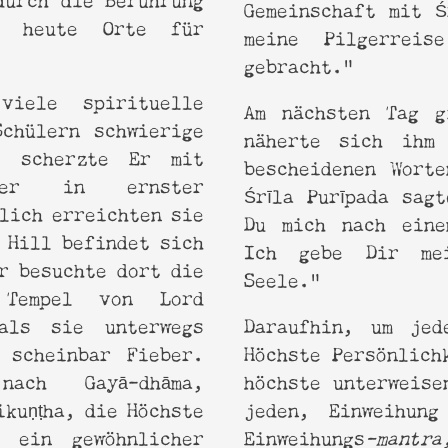
Gemeinschaft mit Ś
e heute Orte für
meine Pilgerreis
gebracht.“
viele spirituelle
Am nächsten Tag g
Schülern schwierige
näherte sich ihm
al scherzte Er mit
bescheidenen Wort
er in ernster
Śrīla Purīpada sagt
lich erreichten sie
Du mich nach eine
 Hill befindet sich
Ich gebe Dir me
r besuchte dort die
Seele.“
 Tempel von Lord
als sie unterwegs
Daraufhin, um jed
 scheinbar Fieber.
Höchste Persönlich
ch Gayā-dhāma,
höchste unterweise
ikuṇṭha, die Höchste
jeden, Einweihung
e ein gewöhnlicher
Einweihungs
-mantr