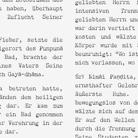
geliebten Herrn 
n haben, überhaupt
intensiven Tren
 Zuflucht Seiner
geliebten Herrn un
war darin vertieft 
kosten und wälzt
Fieber, setzte die
Körper wurde mit 
lgerort des Punpunā
beunruhigt: "Wo ist
 Bad, brachte der
mich verlassen, wo
ines Vaters Seine
ach Gayā-dhāma.
Śrī Nimāi Paṇḍita
ernsthafter Geleh
a betreten hatte,
äußerste Ruhe.
änden dem heiligen
bewegungslos von d
ng dar. Er kam zum
wälzte sich auf de
r ein Bad genommen
Er auf den Wellen 
er Verehrung in der
durch die Trennung
se dar.
Seine Studenten 