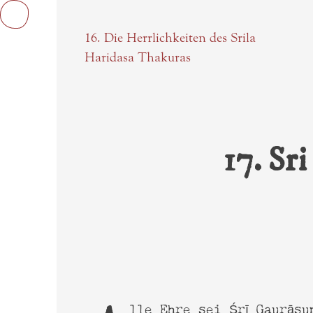
16. Die Herrlichkeiten des Srila
Haridasa Thakuras
Onlinbücher
17. Sr
Textbilder
Sarasv
Der H
Videos
Chait
Startseite
Sarasv
Upade
Study Guide
Harik