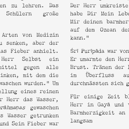
sen zu lehren. Das
Der Herr umkreiste
 Schülern große
habe Dir Mein Leb
Mir deinen barmher
auf dem Ozean de
 Arten von Medizin
kann.“
u senken, aber der
das Fieber anhielt.
Śrī Purīpāda war vo
Herr Selbst ein
Er umarmte den Her
mittel gegen alle
Brust. Tränen der 
rinken, mit dem die
im Überfluss a
waschen wurden.“ Um
durchnässten sich 
ellung eines reinen
Für einige Zeit b
r Herr das Wasser,
Herr in Gayā und 
brāhmaṇas
gewaschen
Barmherzigkeit an 
as Wasser getrunken
langsam
und Sein Fieber war