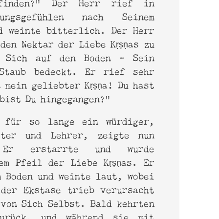
finden?" Der Herr rief in
nungsgefühlen nach Seinem
d weinte bitterlich. Der Herr
den Nektar der Liebe Kṛṣṇas zu
e Sich auf den Boden - Sein
Staub bedeckt. Er rief sehr
 mein geliebter Kṛṣṇa! Du hast
 bist Du hingegangen?“
, für so lange ein würdiger,
rter und Lehrer, zeigte nun
 Er erstarrte und wurde
em Pfeil der Liebe Kṛṣṇas. Er
m Boden und weinte laut, wobei
der Ekstase trieb verursacht
 von Sich Selbst. Bald kehrten
zurück, und während sie mit