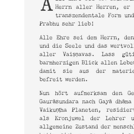
Alle Ehre sei Śrī Gaurāsundara, dem Höchsten
Online-Magazin
Srima
Herrn aller Herren, er 
transzendentale Form und
Prabhu sehr lieb!
Alle Ehre sei dem Herrn, de
und die Seele und das wertvol
aller Vaiṣṇavas. Lass güt
barmherzigen Blick allen Lebe
damit sie aus der materie
befreit werden.
haribol@derharmonist.de
Nun hört aufmerksam den Ge
www.shyamdasbaba.com
Gaurāsundara nach Gayā dhāma
www.sadananda.com
Vaikuṇṭha Planeten, residie
als Kronjuwel der Lehrer u
allgemeine Zustand der mensch
hatte sich zu so einem Ausm