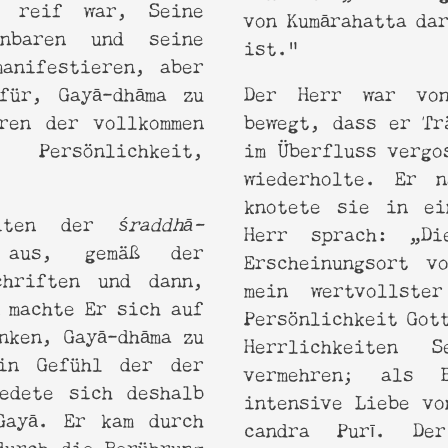
n reif war, Seine
von Kumārahatta dar
enbaren und seine
ist.“
manifestieren, aber
für, Gayā-dhāma zu
Der Herr war von
ren der vollkommen
bewegt, dass er Tr
Persönlichkeit,
im Überfluss vergo
wiederholte. Er 
knotete sie in ei
Riten der
śraddhā-
Herr sprach: „Di
 aus, gemäß der
Erscheinungsort vo
chriften und dann,
mein wertvollste
 machte Er sich auf
Persönlichkeit Got
nken, Gayā-dhāma zu
Herrlichkeiten 
in Gefühl der der
vermehren; als 
iedete sich deshalb
intensive Liebe vo
Gayā. Er kam durch
candra Purī. De
durch die Berührung