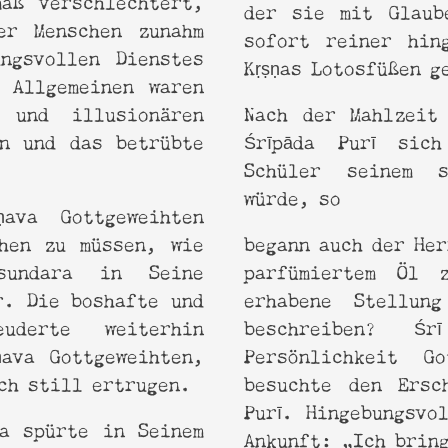
der sie mit Glaub
er Menschen zunahm
sofort reiner hin
ngsvollen Dienstes
Kṛṣṇas Lotosfüßen 
 Allgemeinen waren
 und illusionären
Nach der Mahlzeit
en und das betrübte
Śrīpāda Purī sic
Schüler seinem s
würde, so
ava Gottgeweihten
ehen zu müssen, wie
begann auch der Her
sundara in Seine
parfümiertem Öl 
r. Die boshafte und
erhabene Stellung
euderte weiterhin
beschreiben? Ś
ṇava Gottgeweihten,
Persönlichkeit G
ach still ertrugen.
besuchte den Ersch
Purī. Hingebungsvo
ra spürte in Seinem
Ankunft: „Ich brin