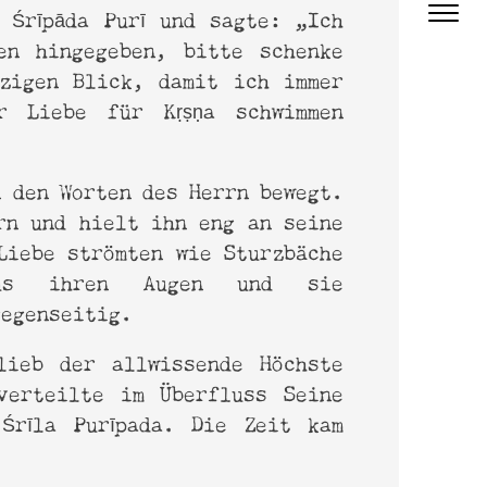
 Śrīpāda Purī und sagte: „Ich
en hingegeben, bitte schenke
zigen Blick, damit ich immer
r Liebe für Kṛṣṇa schwimmen
n den Worten des Herrn bewegt.
rn und hielt ihn eng an seine
Liebe strömten wie Sturzbäche
us ihren Augen und sie
gegenseitig.
lieb der allwissende Höchste
verteilte im Überfluss Seine
Śrīla Purīpada. Die Zeit kam