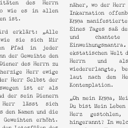
vitäten des Herrn
näher, wo der Herr
so wie es in allen
Inkarnation offen
ben ist.
Kṛṣṇa manifestiert
Eines Tages saß de
ird erklärt: „Alle
und chantete
 wie sie sich Mir
Einweihungsmantra
nen Pfad in jeder
ekstatischen Welt 
nn der Geweihte den
Herrn und al
Diener des Herrn zu
wiedererlangte, b
mherzige Herr ewige
laut nach dem He
der Herr Selbst der
Kontemplation.
eswegen ist er als
nd der sein Dienern
„Oh mein Kṛṣṇa, Me
 Herr lässt sich
Du bist Mein Leben
s den Namen und die
Herz gestohlen
n Geweihten erhöht.
hingerannt? In wel
 den Lotosfüßen des