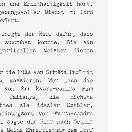
en und Ernsthaftigkeit hört,
gebungsvoller Dienst zu Lord
gewährt.
 sorgte der Herr dafür, dass
h ausruhen konnte. Wie ein
pirituellen Meister dienen
r die Füße von Śrīpāda Purī mit
zu massieren. Wer kann die
 von Śrī Īśvara-candra Purī
rī Caitanya, die Höchste
ottes als idealer Schüler,
einungsort von Īśvara-candra
ll sagte der Herr nach Seiner
ge Meine Ehrerbietung dem Dorf