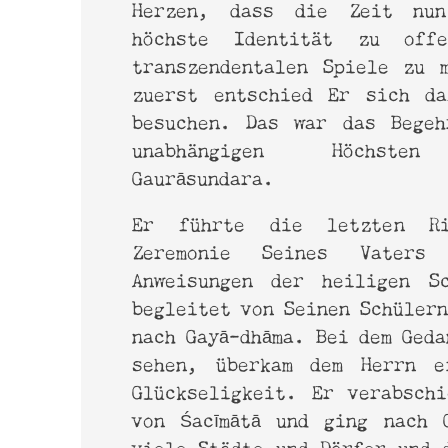
Herzen, dass die Zeit nu
höchste Identität zu off
transzendentalen Spiele zu 
zuerst entschied Er sich da
besuchen. Das war das Begeh
unabhängigen Höchsten 
Gaurāsundara.
Er führte die letzten 
Zeremonie Seines Vaters
Anweisungen der heiligen S
begleitet von Seinen Schülern
nach Gayā-dhāma. Bei dem Geda
sehen, überkam dem Herrn e
Glückseligkeit. Er verabsch
von Śacīmātā und ging nach 
viele Städte und Dörfer und 