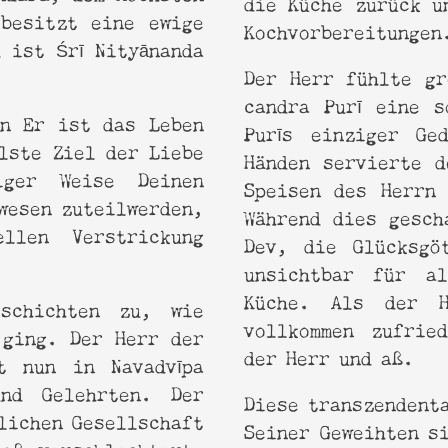
die Küche zurück u
d Bhagavatam Katha
besitzt eine ewige
Kochvorbereitunge
 ist Śrī Nityānanda
Der Herr fühlte gr
candra Purī eine s
nn Er ist das Leben
Purīs einziger Ge
lste Ziel der Liebe
Händen servierte d
iger Weise Deinen
Speisen des Herrn 
wesen zuteilwerden,
Während dies gesch
llen Verstrickung
Dev, die Glücksgö
unsichtbar für a
Küche. Als der H
schichten zu, wie
vollkommen zufrie
 ging. Der Herr der
der Herr und aß.
rt nun in Navadvīpa
nd Gelehrten. Der
Diese transzendent
lichen Gesellschaft
Seiner Geweihten s
aß verschlechtert,