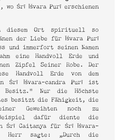
, wo Śrī Īśvara Purī erschienen
 diesem Ort spirituell so
änen der Liebe für Īśvara Purī
ss und immerfort seinen Namen
nahm eine Handvoll Erde und
nen Zipfel Seiner Robe. Der
ese Handvoll Erde von dem
n Śrī Īśvara-candra Purī ist
r Besitz.“ Nur die Höchste
tes besitzt die Fähigkeit, die
Seiner Geweihten noch zu
Beispiel dafür diente die
n Śrī Caitanya für Śrī Īśvara-
r Herr sagte: „Durch die