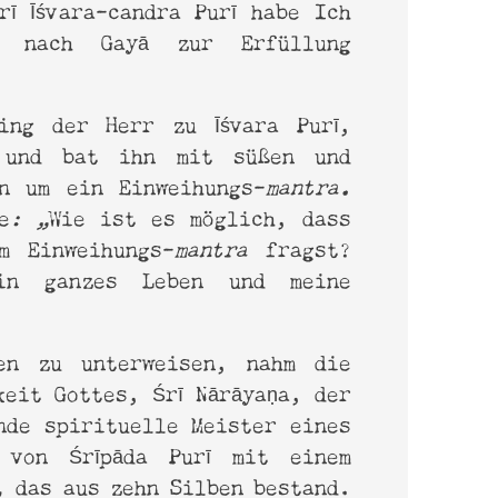
rī Īśvara-candra Purī habe Ich
e nach Gayā zur Erfüllung
ing der Herr zu Īśvara Purī,
 und bat ihn mit süßen und
en um ein Einweihungs-
mantra.
e
: „
Wie ist es möglich, dass
m Einweihungs-
mantra
fragst?
in ganzes Leben und meine
en zu unterweisen, nahm die
keit Gottes, Śrī Nārāyaṇa, der
nde spirituelle Meister eines
 von Śrīpāda Purī mit einem
a,
das aus zehn Silben bestand.