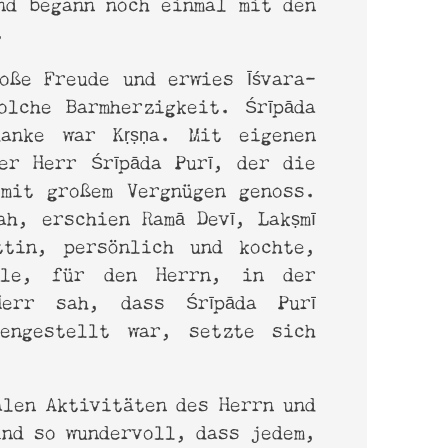
nd begann noch einmal mit den
n.
oße Freude und erwies Īśvara-
olche Barmherzigkeit. Śrīpāda
danke war Kṛṣṇa. Mit eigenen
er Herr Śrīpāda Purī, der die
mit großem Vergnügen genoss.
ah, erschien Ramā Devī, Lakṣmī
ttin, persönlich und kochte,
lle, für den Herrn, in der
err sah, dass Śrīpāda Purī
dengestellt war, setzte sich
alen Aktivitäten des Herrn und
ind so wundervoll, dass jedem,