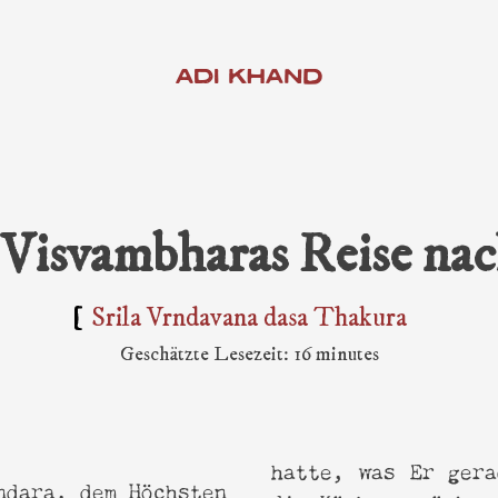
ADI KHAND
i Visvambharas Reise na
ati Thakur & Seine Schüler
Srila Vrndavana dasa Thakura
armonist
Geschätzte Lesezeit: 16 minutes
anya Bhagavat
ati Texte
sh
hatte, was Er gera
atha von Shyam das Baba