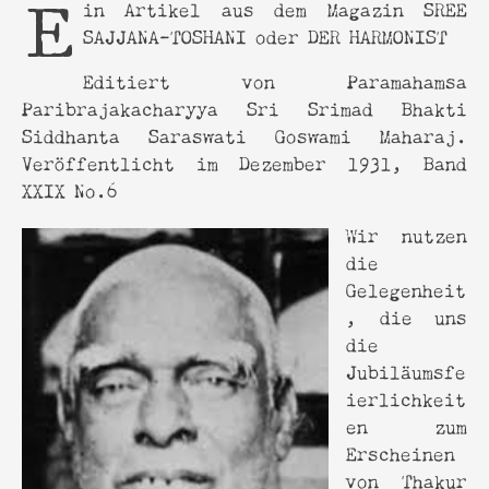
Ein Artikel aus dem Magazin SREE
SAJJANA-TOSHANI oder DER HARMONIST
Editiert von Paramahamsa
Paribrajakacharyya Sri Srimad Bhakti
Siddhanta Saraswati Goswami Maharaj.
Veröffentlicht im Dezember 1931, Band
XXIX No.6
Wir nutzen
die
Gelegenheit
, die uns
die
Jubiläumsfe
ierlichkeit
en zum
Erscheinen
von Thakur