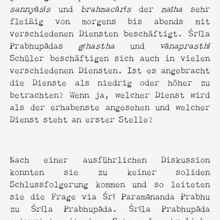
sannyāsīs
und
brahmacārīs
der
maṭha
sehr
fleißig von morgens bis abends mit
verschiedenen Diensten beschäftigt. Śrīla
Prabhupādas
gṛhastha
und
vānaprasthī
Schüler beschäftigen sich auch in vielen
verschiedenen Diensten. Ist es angebracht
die Dienste als niedrig oder höher zu
betrachten? Wenn ja, welcher Dienst wird
als der erhabenste angesehen und welcher
Dienst steht an erster Stelle?
Nach einer ausführlichen Diskussion
konnten sie zu keiner soliden
Schlussfolgerung kommen und so leiteten
sie die Frage via Śrī Paramānanda Prabhu
zu Śrīla Prabhupāda. Śrīla Prabhupāda
antwortete mit einem Satz: „Je mehr Liebe