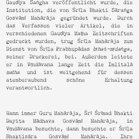
Gauḍīya Saṅgha veröffentlicht wurde, die
Institution, die von Śrīla Bhakti Sāraṅga
Gosvāmī Mahārāja gegründet wurde. Durch
das Verfassen vieler Artikel, die in
verschiedenen Gauḍīya Maṭha Zeitschriften
gedruckt wurden, trug Śrīla Mahārāja zum
Dienst von Śrīla Prabhupādas
bṛhat-mṛdaṅga
,
seiner Druckerei, bei. Außerdem leitete
er in Vṛndāvana lange Zeit die Imlitalā
maṭha
und ist weitgehend für dessen
atemberaubend schöne Erhaltung
verantwortlich.
Wann immer Guru Mahārāja, Śrī Śrīmad Bhakti
Dayita Mādhava Gosvāmī Mahārāja, in
Vṛndāvana besuchte, dann besuchte er Śrīla
Bhaktisāra Gosvāmī Mahārāja. Ihre