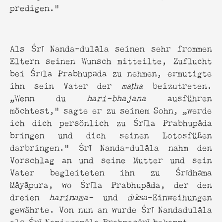
predigen."
Als Śrī Nanda-dulāla seinen sehr frommen
Eltern seinen Wunsch mitteilte, Zuflucht
bei Śrīla Prabhupāda zu nehmen, ermutigte
ihn sein Vater der
maṭha
beizutreten.
„Wenn du
hari-bhajana
ausführen
möchtest,” sagte er zu seinem Sohn, „werde
ich dich persönlich zu Śrīla Prabhupāda
bringen und dich seinen Lotosfüßen
darbringen.” Śrī Nanda-dulāla nahm den
Vorschlag an und seine Mutter und sein
Vater begleiteten ihn zu Śrīdhāma
Māyāpura, wo Śrīla Prabhupāda, der den
dreien
harināma-
und
dīkṣā
-Einweihungen
gewährte. Von nun an wurde Śrī Nandadulāla
als Śrī Nani-gopāla Brahmacārī bekannt.