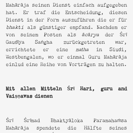
Mahārāja seinen Dienst einfach aufgegeben
hat. Er traf die Entscheidung, diesen
Dienst in der Form auszuführen die er für
bhakti
als günstiger empfand. Nachdem er
von seinem Posten als
ācārya
der Śrī
Gauḍīya Saṅgha zurückgetreten war,
errichtete er eine
maṭha
in Siuḍi,
Westbengalen, wo er einmal Guru Mahārāja
einlud eine Reihe von Vorträgen zu halten.
Mit allen Mitteln Śrī Hari, guru and
Vaiṣṇavas dienen
Śrī Śrīmad Bhaktyāloka Paramahaṁsa
Mahārāja spendete die Hälfte seines