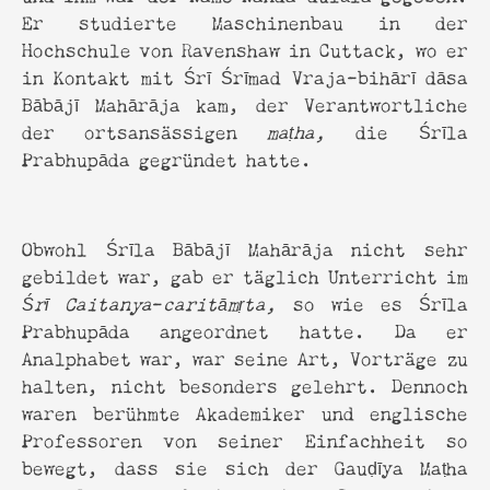
Er studierte Maschinenbau in der
Hochschule von Ravenshaw in Cuttack, wo er
in Kontakt mit Śrī Śrīmad Vraja-bihārī dāsa
Bābājī Mahārāja kam, der Verantwortliche
der ortsansässigen
maṭha,
die Śrīla
Prabhupāda gegründet hatte.
Obwohl Śrīla Bābājī Mahārāja nicht sehr
gebildet war, gab er täglich Unterricht im
Śrī Caitanya
-
caritāmṛta,
so wie es Śrīla
Prabhupāda angeordnet hatte. Da er
Analphabet war, war seine Art, Vorträge zu
halten, nicht besonders gelehrt. Dennoch
waren berühmte Akademiker und englische
Professoren von seiner Einfachheit so
bewegt, dass sie sich der Gauḍīya Maṭha