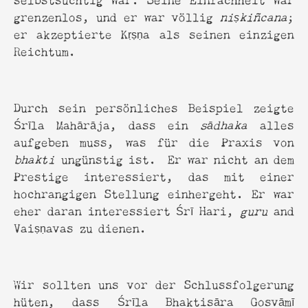
grenzenlos, und er war völlig
niṣkiñcana
;
er akzeptierte Kṛṣṇa als seinen einzigen
Reichtum.
Durch sein persönliches Beispiel zeigte
Śrīla Mahārāja, dass ein
sādhaka
alles
aufgeben muss, was für die Praxis von
bhakti
ungünstig ist. Er war nicht an dem
Prestige interessiert, das mit einer
hochrangigen Stellung einhergeht. Er war
eher daran interessiert Śrī Hari,
guru
and
Vaiṣṇavas zu dienen.
Wir sollten uns vor der Schlussfolgerung
hüten, dass Śrīla Bhaktisāra Gosvāmī