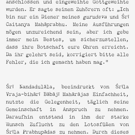
anschlossen und eingeweihte Gottgeweihte
wurden. Er sagte seinen Zuhörern oft: „Ich
bin nur ein Diener meines
gurudeva
und Śrī
Caitanya Mahāprabhu. Meine Ausführungen
mögen unzureichend sein, aber ich gebe
immer mein Bestes, um sicherzustellen,
dass ihre Botschaft eure Ohren erreicht.
Da ihr gelehrt seid, korrigiert bitte alle
Fehler, die ich gemacht haben mag."
Śrī Nandadulāla, beeindruckt von Śrīla
Vraja-bihārī Bābājī Mahārājas Einfachheit,
nutzte die Gelegenheit, täglich seine
Gemeinschaft in Anspruch zu nehmen.
Daraufhin entstand in ihm der starke
Wunsch Zuflucht zu den Lotosfüßen von
Śrīla Prabhupādas zu nehmen. Durch dieses