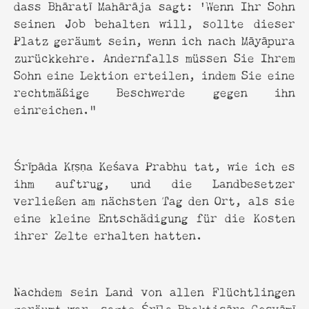
dass Bhāratī Mahārāja sagt: 'Wenn Ihr Sohn
seinen Job behalten will, sollte dieser
Platz geräumt sein, wenn ich nach Māyāpura
zurückkehre. Andernfalls müssen Sie Ihrem
Sohn eine Lektion erteilen, indem Sie eine
rechtmäßige Beschwerde gegen ihn
einreichen."
Śrīpāda Kṛṣṇa Keśava Prabhu tat, wie ich es
ihm auftrug, und die Landbesetzer
verließen am nächsten Tag den Ort, als sie
eine kleine Entschädigung für die Kosten
ihrer Zelte erhalten hatten.
Nachdem sein Land von allen Flüchtlingen
geräumt war, sagte Śrīla Bhaktisāra Gosvāmī