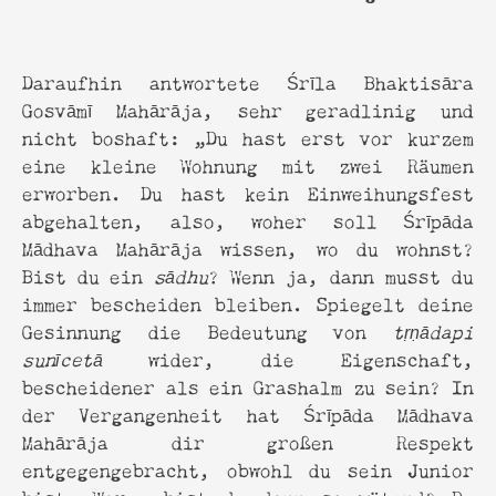
Daraufhin antwortete Śrīla Bhaktisāra
Gosvāmī Mahārāja, sehr geradlinig und
nicht boshaft: „Du hast erst vor kurzem
eine kleine Wohnung mit zwei Räumen
erworben. Du hast kein Einweihungsfest
abgehalten, also, woher soll Śrīpāda
Mādhava Mahārāja wissen, wo du wohnst?
Bist du ein
sādhu
? Wenn ja, dann musst du
immer bescheiden bleiben. Spiegelt deine
Gesinnung die Bedeutung von
tṛṇādapi
sunīcetā
wider, die Eigenschaft,
bescheidener als ein Grashalm zu sein? In
der Vergangenheit hat Śrīpāda Mādhava
Mahārāja dir großen Respekt
entgegengebracht, obwohl du sein Junior
bist. Warum bist du dann so wütend? Du