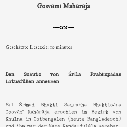
Gosvāmī Mahārāja
Geschätzte Lesezeit: 10 minutes
Den Schutz von Śrīla Prabhupādas
Lotusfüßen annehmen
Śrī Śrīmad Bhakti Saurabha Bhaktisāra
Gosvāmī Mahārāja erschien im Bezirk von
Khulna in Ostbengalen (heute Bangladesch)
und ihm war der Name Nanda-dulāla gegeben.