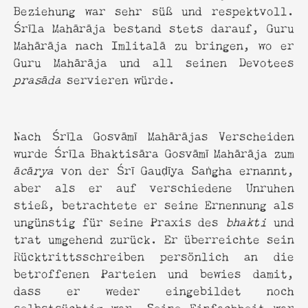
Beziehung war sehr süß und respektvoll.
Śrīla Mahārāja bestand stets darauf, Guru
Mahārāja nach Imlitalā zu bringen, wo er
Guru Mahārāja und all seinen Devotees
prasāda
servieren würde.
Nach Śrīla Gosvāmī Mahārājas Verscheiden
wurde Śrīla Bhaktisāra Gosvāmī Mahārāja zum
ācārya
von der Śrī Gauḍīya Saṅgha ernannt,
aber als er auf verschiedene Unruhen
stieß, betrachtete er seine Ernennung als
ungünstig für seine Praxis des
bhakti
und
trat umgehend zurück. Er überreichte sein
Rücktrittsschreiben persönlich an die
betroffenen Parteien und bewies damit,
dass er weder eingebildet noch
selbstsüchtig war. Seine Einfachheit war