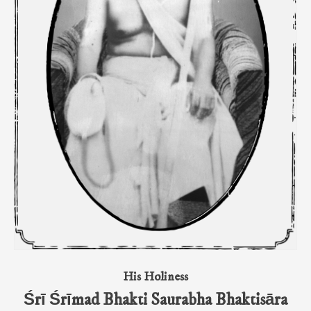
His Holiness
Śrī Śrīmad Bhakti Saurabha Bhaktisāra