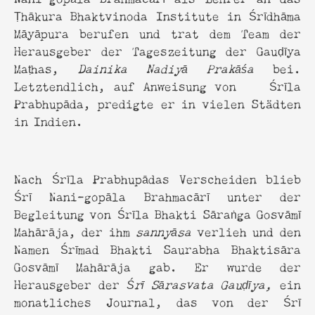
Ṭhākura Bhaktvinoda Institute in Śrīdhāma
Māyāpura berufen und trat dem Team der
Herausgeber der Tageszeitung der Gauḍīya
Maṭhas,
Dainika Nadiyā Prakāśa
bei.
Letztendlich, auf Anweisung von Śrīla
Prabhupāda, predigte er in vielen Städten
in Indien.
Nach Śrīla Prabhupādas Verscheiden blieb
Śrī Nani-gopāla Brahmacārī unter der
Begleitung von Śrīla Bhakti Sāraṅga Gosvāmī
Mahārāja, der ihm
sannyāsa
verlieh und den
Namen Śrīmad Bhakti Saurabha Bhaktisāra
Gosvāmī Mahārāja gab. Er wurde der
Herausgeber der
Śrī Sārasvata Gauḍīya,
ein
monatliches Journal, das von der Śrī