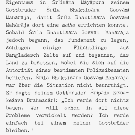
Eigentums in Śrīdhāma Māyāpura seinem
Gottbruder Śrīla Bhaktisāra Gosvāmī
Mahārāja, damit Śrīla Bhaktisāra Gosvāmī
Mahārāja dort eine
maṭha
errichten konnte.
Sobald Śrīla Bhaktisāra Gosvāmī Mahārāja
jedoch begann, das Fundament zu legen,
schlugen einige Flüchtlinge aus
Bangladesch Zelte auf und begannen, das
Land zu besetzen, wobei sie sich auf die
Autorität eines bestimmten Polizeibeamten
beriefen. Śrīla Bhaktisāra Gosvāmī Mahārāja
war über die Situation nicht beunruhigt.
Er sagte seinem Gottbruder Śrīpāda Kṛṣṇa-
keśava Brahmacārī: „Ich werde dort nichts
bauen. Wer will schon in all diese
Probleme verwickelt werden? Ich werde
einfach bei einem meiner Gottbrüder
bleiben."