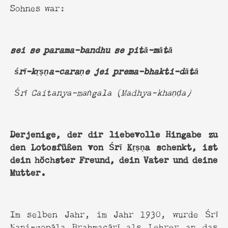
Sohnes war:
sei se parama-bandhu se pitā-mātā
śrī-kṛṣṇa-caraṇe jei prema-bhakti-dātā
Śrī Caitanya-maṅgala (Madhya-khaṇḍa)
Derjenige, der dir liebevolle Hingabe zu
den Lotosfüßen von Śrī Kṛṣṇa schenkt, ist
dein höchster Freund, dein Vater und deine
Mutter.
Im selben Jahr, im Jahr 1930, wurde Śrī
Nani-gopāla Brahmacārī als Lehrer an das