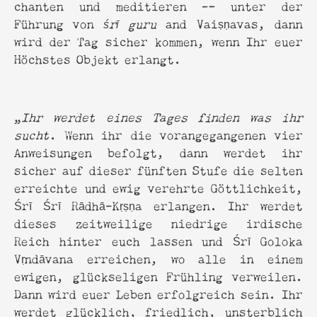
chanten und meditieren — unter der
Führung von
śrī guru
and Vaiṣṇavas, dann
wird der Tag sicher kommen, wenn Ihr euer
Höchstes Objekt erlangt.
„
Ihr werdet eines Tages finden was ihr
sucht
. Wenn ihr die vorangegangenen vier
Anweisungen befolgt, dann werdet ihr
sicher auf dieser fünften Stufe die selten
erreichte und ewig verehrte Göttlichkeit,
Śrī Śrī Rādhā-Kṛṣṇa erlangen. Ihr werdet
dieses zeitweilige niedrige irdische
Reich hinter euch lassen und Śrī Goloka
Vṛndāvana erreichen, wo alle in einem
ewigen, glückseligen Frühling verweilen.
Dann wird euer Leben erfolgreich sein. Ihr
werdet glücklich, friedlich, unsterblich