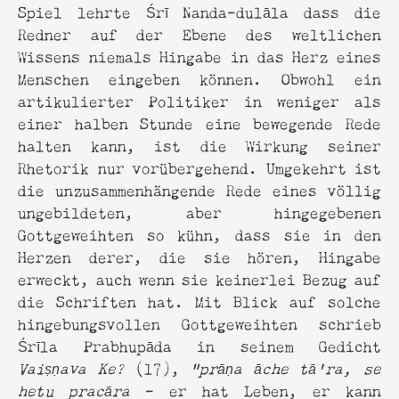
Spiel lehrte Śrī Nanda-dulāla dass die
Redner auf der Ebene des weltlichen
Wissens niemals Hingabe in das Herz eines
Menschen eingeben können. Obwohl ein
artikulierter Politiker in weniger als
einer halben Stunde eine bewegende Rede
halten kann, ist die Wirkung seiner
Rhetorik nur vorübergehend. Umgekehrt ist
die unzusammenhängende Rede eines völlig
ungebildeten, aber hingegebenen
Gottgeweihten so kühn, dass sie in den
Herzen derer, die sie hören, Hingabe
erweckt, auch wenn sie keinerlei Bezug auf
die Schriften hat. Mit Blick auf solche
hingebungsvollen Gottgeweihten schrieb
Śrīla Prabhupāda in seinem Gedicht
Vaiṣṇava Ke?
(17),
"prāṇa āche tā'ra, se
hetu pracāra
- er hat Leben, er kann