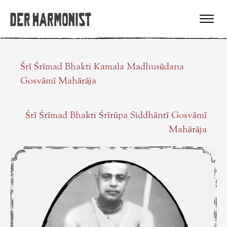
Śrī Śrīmad Bhakti Kamala Madhusūdana
Gosvāmī Mahārāja
Śrī Śrīmad Bhakti Śrīrūpa Siddhāntī Gosvāmī
Mahārāja