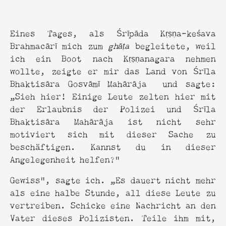
Eines Tages, als Śrīpāda Kṛṣṇa-keśava
Brahmacārī mich zum
ghāṭa
begleitete, weil
ich ein Boot nach Kṛṣṇanagara nehmen
wollte, zeigte er mir das Land von Śrīla
Bhaktisāra Gosvāmī Mahārāja und sagte:
„Sieh hier! Einige Leute zelten hier mit
der Erlaubnis der Polizei und Śrīla
Bhaktisāra Mahārāja ist nicht sehr
motiviert sich mit dieser Sache zu
beschäftigen. Kannst du in dieser
Angelegenheit helfen?”
Gewiss", sagte ich. „Es dauert nicht mehr
als eine halbe Stunde, all diese Leute zu
vertreiben. Schicke eine Nachricht an den
Vater dieses Polizisten. Teile ihm mit,